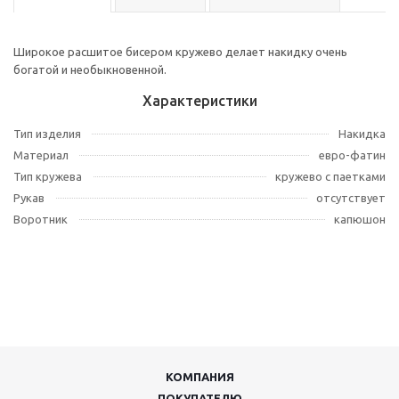
Широкое расшитое бисером кружево делает накидку очень
богатой и необыкновенной.
Характеристики
Тип изделия
Накидка
Материал
евро-фатин
Тип кружева
кружево с паетками
Рукав
отсутствует
Воротник
капюшон
КОМПАНИЯ
ПОКУПАТЕЛЮ