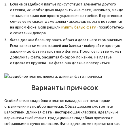
Если на свадебном платье присутствуют элементы другого
оттенка, их необходимо выделить и на фате, например, в виде
тесьмы по краю или яркого украшения на гребне. В противном
случае ее не спасет даже длина - аксессуар просто потеряется
на ярком фоне. Если решили
купить белую фату
- позаботьтесь
о сочетании декора.
Фата должна балансировать образ и делать его гармоничным.
Если на платье много камней или блеска - выбирайте простую
лаконичную фату из плотного фатина. Простое платье может
дополнить фата, расшитая бисером по кайме. На платье
отделка из кружева - на фате она должна повториться.
Варианты причесок
Особый стиль свадебного платья накладывает некоторые
ограничения на подбор прически. Образ должен смотреться
целостным. Длинная фата - нестареющая классика. идеальным
вариантом с ней станет традиционная свадебная прическа с
собранными в пучок волосами. Фата здесь может крепиться как