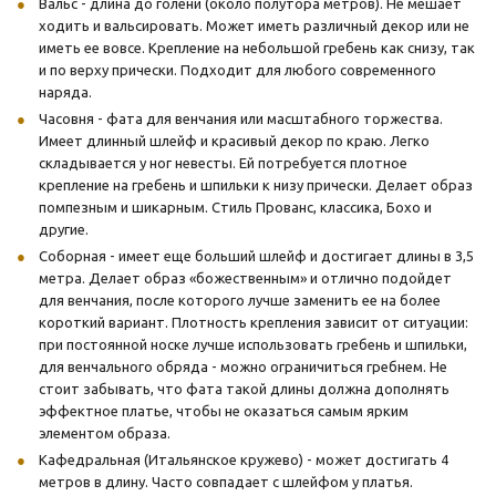
Вальс - длина до голени (около полутора метров). Не мешает
ходить и вальсировать. Может иметь различный декор или не
иметь ее вовсе. Крепление на небольшой гребень как снизу, так
и по верху прически. Подходит для любого современного
наряда.
Часовня - фата для венчания или масштабного торжества.
Имеет длинный шлейф и красивый декор по краю. Легко
складывается у ног невесты. Ей потребуется плотное
крепление на гребень и шпильки к низу прически. Делает образ
помпезным и шикарным. Стиль Прованс, классика, Бохо и
другие.
Соборная - имеет еще больший шлейф и достигает длины в 3,5
метра. Делает образ «божественным» и отлично подойдет
для венчания, после которого лучше заменить ее на более
короткий вариант. Плотность крепления зависит от ситуации:
при постоянной носке лучше использовать гребень и шпильки,
для венчального обряда - можно ограничиться гребнем. Не
стоит забывать, что фата такой длины должна дополнять
эффектное платье, чтобы не оказаться самым ярким
элементом образа.
Кафедральная (Итальянское кружево) - может достигать 4
метров в длину. Часто совпадает с шлейфом у платья.