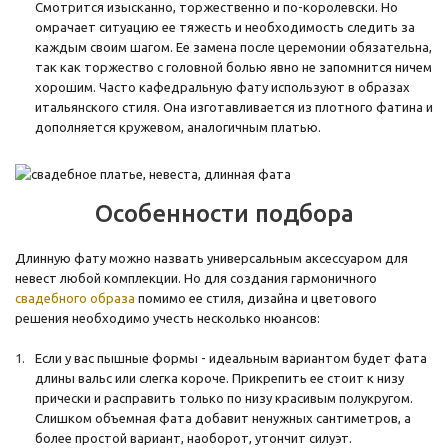
Смотрится изысканно, торжественно и по-королевски. Но
омрачает ситуацию ее тяжесть и необходимость следить за
каждым своим шагом. Ее замена после церемонии обязательна,
так как торжество с головной болью явно не запомнится ничем
хорошим. Часто кафедральную фату используют в образах
итальянского стиля. Она изготавливается из плотного фатина и
дополняется кружевом, аналогичным платью.
Особенности подбора
Длинную фату можно назвать универсальным аксессуаром для
невест любой комплекции. Но для создания гармоничного
свадебного образа
помимо ее стиля, дизайна и цветового
решения необходимо учесть несколько нюансов:
Если у вас пышные формы - идеальным вариантом будет фата
длины вальс или слегка короче. Прикрепить ее стоит к низу
прически и расправить только по низу красивым полукругом.
Слишком объемная фата добавит ненужных сантиметров, а
более простой вариант, наоборот, утончит силуэт.