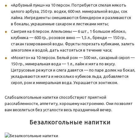
«Арбузный пунш» на 10 персон. Потребуется спелая мякоть
целого арбуза, 250 гр. водки, 600 мл. минеральной воды, сок
лайма. Ингредиенты смешиваются блендером и разливаются
в бокалы, украшенные сахаром и листиками мяты;
Сангрия на 6 персон. Апельсины — 6 шт., 1 большое яблоко,
клубника — 600 гр., розовое вино — 1,5 л., бренди — 150 гр.,
стакан газированной воды. Фрукты порезать кубиками, залить
алкоголем и водой, дать настояться в течение часа;
«Мохито» на 10 персон. Белый ром — 500 мл., сахарный сироп —
150 гр., минеральная вода — 1 л., лайм и мята по вкусу.
Цитрусовые режутся и слега давятся — по паре долек на бокал,
укладываются мята и несколько кубиков льда, добавляется
сироп, ром и минеральная вода. Украшается зонтиком.
Слабоалкогольные напитки способствуют приятной
расслабленности, аппетиту, хорошему настроению. Они позволят
вам веселиться без усталости весь праздничный вечер.
Безалкогольные напитки