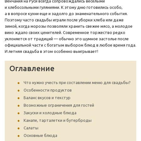
Венчания на Руси всегда сопровождались веселыми
и хлебосольными гуляниями. К этому дню готовились особо,
а в вопросе кухни еще и задолго до знаменательного события.
Поэтому часто свадьбы играли после уборки хлеба или даже
зимой, когда морозы позволяли хранить свежее мясо, а молодое
вино ждало своих ценителей. Современное торжество редко
уклоняется от традиций — обычно это шумное застолье после
официальной части с богатым выбором блюд в любое время года.
И летняя свадьба в этом особенно выигрывает!
Оглавление
Что нужно учесть при составлении меню для свадьбы?
Особенности продуктов
Баланс вкусов и текстур
Возможные ограничения для гостей
Закуски и холодные блюда
Канапе, тарталетки и бутерброды
Салаты
Основные блюда