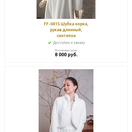
FF-081S Шубка норка,
рукав длинный,
синтепон
Доступно к заказу
Розничная цена
8 000
руб.