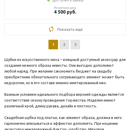
Доступно к заказу
Розничная цена
4 500
руб.
Показать еще
1
2
3
Шубки из искусственного меха – изящный доступный аксессуар для
создания нежного образа невесты. Они выгодно дополняют
любой наряд. При желании сэкономить бюджет на свадьбу
приобретение обязательного согревающего элемент может быть
недорогим, но в его составе именно имитированный мех.
Важным условием идеального подбора верхней одежды является
соответствие сезону проведения торжества. Изделия имеют
различный крой, длину рукава, дизайн и плотность.
Свадебная шубка под платье, как элемент образа, должна в него
гармонично вписываться и эффектно дополнять. При ношении
аксессуара немаловажный фактор -удобство. Меховое