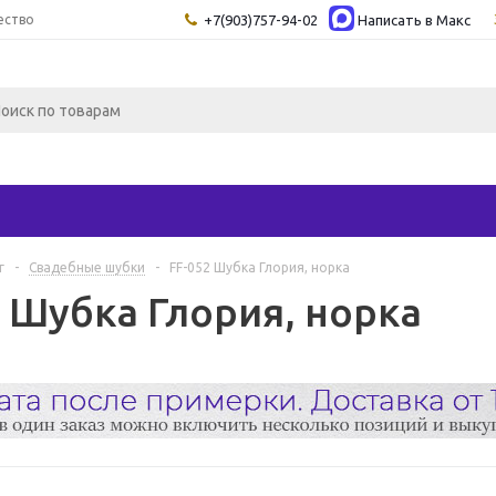
ество
+7(903)757-94-02
Написать в Maкс
г
-
Свадебные шубки
-
FF-052 Шубка Глория, норка
2 Шубка Глория, норка