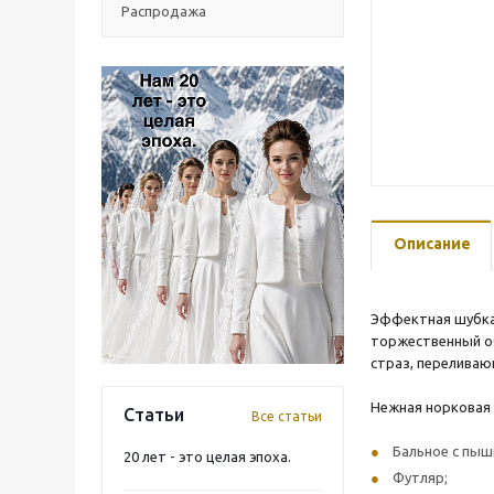
Распродажа
Описание
Эффектная шубка 
торжественный об
страз, переливаю
Нежная норковая 
Статьи
Все статьи
Бальное с пыш
20 лет - это целая эпоха.
Футляр;