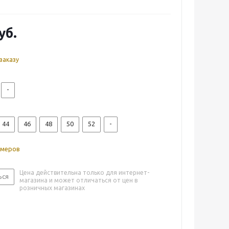
уб.
заказу
-
44
46
48
50
52
-
змеров
Цена действительна только для интернет-
ься
магазина и может отличаться от цен в
розничных магазинах