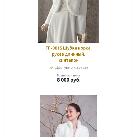
FF-081S Шубка норка,
рукав длинный,
синтепон
Доступно к заказу
Розничная цена
8 000
руб.