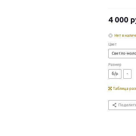
4 000
р
Нет в налич
Цвет
Светло-мол
Размер
б/р
-
Таблица ра
Поделит