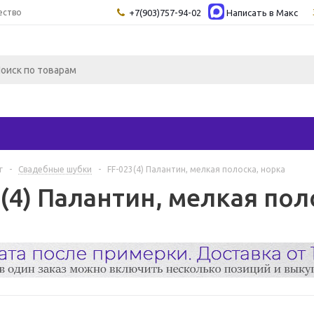
ество
+7(903)757-94-02
Написать в Maкс
г
-
Свадебные шубки
-
FF-023(4) Палантин, мелкая полоска, норка
(4) Палантин, мелкая пол