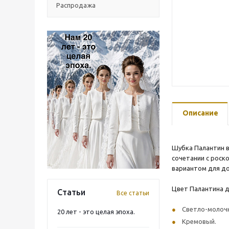
Распродажа
Описание
Шубка Палантин в 
сочетании с роск
вариантом для до
Цвет Палантина д
Статьи
Все статьи
Светло-молоч
20 лет - это целая эпоха.
Кремовый.