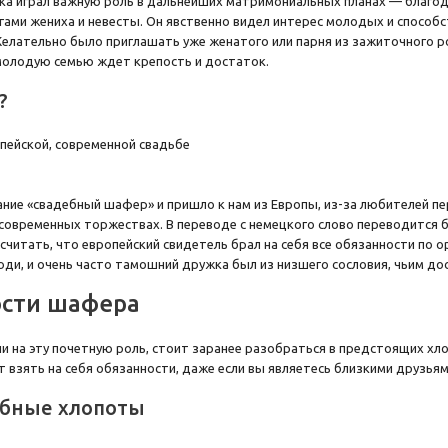
ка играл важную роль в дальнейших матримониальных планах — благод
гами жениха и невесты. Он явственно видел интерес молодых и способ
елательно было приглашать уже женатого или парня из зажиточного ро
 молодую семью ждет крепость и достаток.
?
ание «свадебный шафер» и пришло к нам из Европы, из-за любителей пе
 современных торжествах. В переводе с немецкого слово переводится 
 считать, что европейский свидетель брал на себя все обязанности по о
ди, и очень часто тамошний дружка был из низшего сословия, чьим до
сти шафера
или на эту почетную роль, стоит заранее разобраться в предстоящих хл
 взять на себя обязанности, даже если вы являетесь близкими друзьям
бные хлопоты