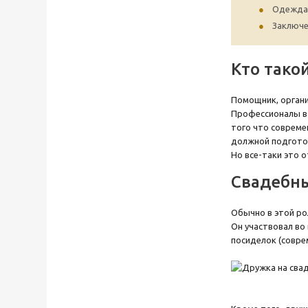
Одежда 
Заключе
Кто тако
Помощник, органи
Профессионалы в 
того что совреме
должной подготов
Но все-таки это 
Свадебны
Обычно в этой ро
Он участвовал во
посиделок (совре