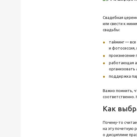
Свадебная церемо
или свести к мин
свадьбы:
тайминг — все
и фотосессия,
произнесение 
работающая ап
организовать
поддержка пар
Важно помнить, ч
соответственно. 
Как выбр
Почему-то считае
на эту почетную р
о дисциплине пра