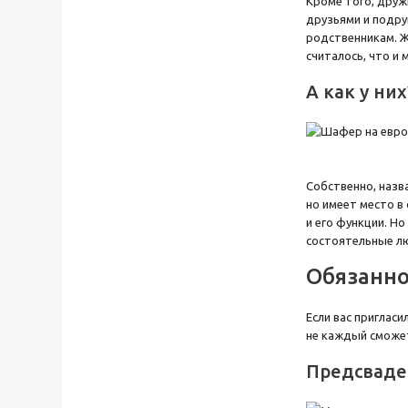
Кроме того, друж
друзьями и подру
родственникам. Ж
считалось, что и
А как у них
Собственно, назв
но имеет место в
и его функции. Но
состоятельные лю
Обязанно
Если вас приглас
не каждый сможет
Предсваде