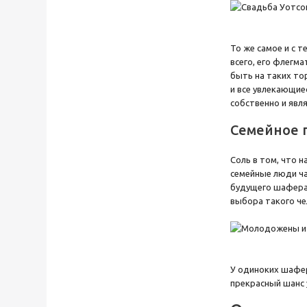
То же самое и с 
всего, его флегм
быть на таких то
и все увлекающие
собственно и явл
Семейное 
Соль в том, что н
семейные люди ча
будущего шафера 
выбора такого че
У одиноких шафер
прекрасный шанс 