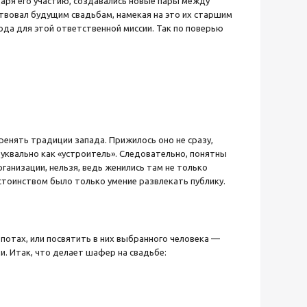
аря его участию, создавались новые пары между
ствовал будущим свадьбам, намекая на это их старшим
да для этой ответственной миссии. Так по поверью
ренять традиции запада. Прижилось оно не сразу,
буквально как «устроитель». Следовательно, понятны
рганизации, нельзя, ведь женились там не только
стоинством было только умение развлекать публику.
опотах, или посвятить в них выбранного человека —
и. Итак, что делает шафер на свадьбе: