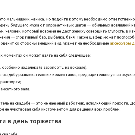
 это мальчишник жениха. Но подойти к этому необходимо ответственно 
речь будущего мужа от опрометчивых шагов — обильных возлияний на
ем, человек, который вовремя не даст жениху совершить глупость. В к
чения — спортивный бар, рыбалка, баня. Также шафер может поспособс
 оценит со стороны внешний вид, укажет на необходимые
аксессуары 
х моментах он может взять на себя следующее:
, особенно издалека (в аэропорту, на вокзале);
а свадьбу развлекательных коллективов, предварительно узнав вкусы
ранспорта;
банкетного зала.
етель на свадьбе — это не наемный работник, исполняющий прихоти. Д
 он не чувствовал себя инструментом для решения всех проблем.
ти в день торжества