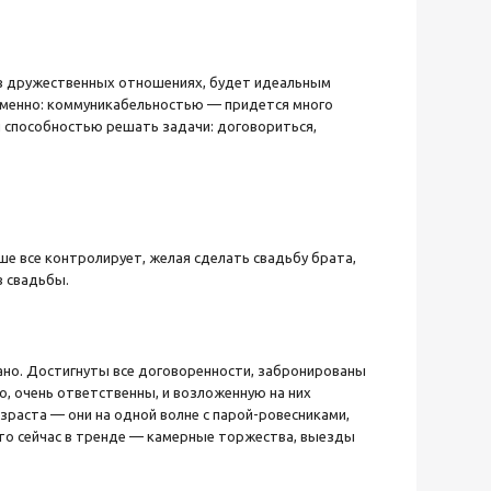
м в дружественных отношениях, будет идеальным
именно: коммуникабельностью — придется много
и способностью решать задачи: договориться,
ше все контролирует, желая сделать свадьбу брата,
в свадьбы.
ано. Достигнуты все договоренности, забронированы
ло, очень ответственны, и возложенную на них
раста — они на одной волне с парой-ровесниками,
что сейчас в тренде — камерные торжества, выезды