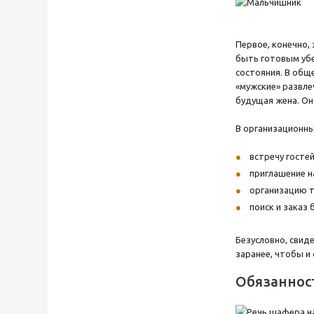
Первое, конечно,
быть готовым убе
состояния. В общ
«мужские» развле
будущая жена. Он
В организационны
встречу гостей
приглашение н
организацию т
поиск и заказ 
Безусловно, свид
заранее, чтобы и
Обязаннос