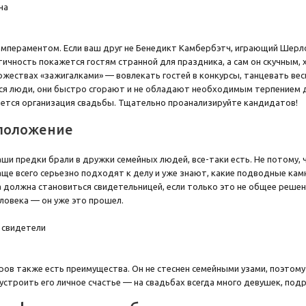
темпераментом. Если ваш друг не Бенедикт Камбербэтч, играющий Шерло
атичность покажется гостям странной для праздника, а сам он скучным,
ржествах «зажигалками» — вовлекать гостей в конкурсы, танцевать весь
ся люди, они быстро сгорают и не обладают необходимым терпением д
яется организация свадьбы. Тщательно проанализируйте кандидатов!
положение
аши предки брали в дружки семейных людей, все-таки есть. Не потому, 
ще всего серьезно подходят к делу и уже знают, какие подводные камн
должна становиться свидетельницей, если только это не общее решен
ловека — он уже это прошел.
ов также есть преимущества. Он не стеснен семейными узами, поэтому 
устроить его личное счастье — на свадьбах всегда много девушек, по