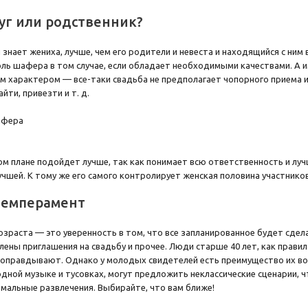
уг или родственник?
 знает жениха, лучше, чем его родители и невеста и находящийся с ни
ль шафера в том случае, если обладает необходимыми качествами. А 
м характером — все-таки свадьба не предполагает чопорного приема 
йти, привезти и т. д.
ом плане подойдет лучше, так как понимает всю ответственность и луч
лучшей. К тому же его самого контролирует женская половина участнико
 темперамент
зраста — это уверенность в том, что все запланированное будет сдел
влены приглашения на свадьбу и прочее. Люди старше 40 лет, как прави
оправдывают. Однако у молодых свидетелей есть преимущество их воз
дной музыке и тусовках, могут предложить неклассические сценарии, 
ремальные развлечения. Выбирайте, что вам ближе!