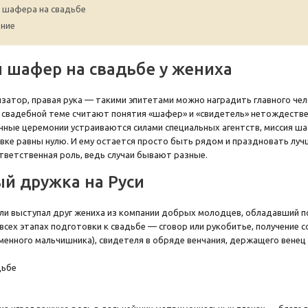
шафера на свадьбе
ние
й шафер на свадьбе у жениха
затор, правая рука — такими эпитетами можно наградить главного чел
свадебной теме считают понятия «шафер» и «свидетель» нетождестве
нные церемонии устраиваются силами специальных агентств, миссия ш
ке равны нулю. И ему остается просто быть рядом и праздновать лучши
ответственная роль, ведь случаи бывают разные.
й дружка на Руси
ли выступал друг жениха из компании добрых молодцев, обладавший 
 всех этапах подготовки к свадьбе — сговор или рукобитье, получение 
менного мальчишника), свидетеля в обряде венчания, держащего венец н