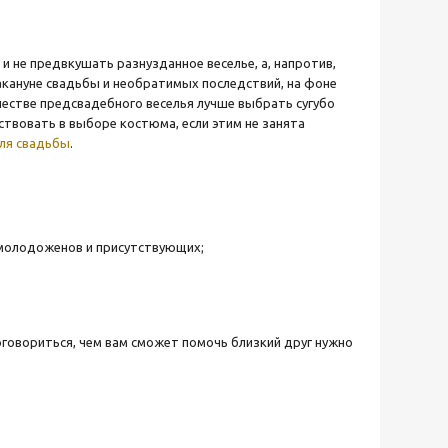
и не предвкушать разнузданное веселье, а, напротив,
кануне свадьбы и необратимых последствий, на фоне
ачестве предсвадебного веселья лучше выбрать сугубо
твовать в выборе костюма, если этим не занята
для свадьбы
.
 молодоженов и присутствующих;
оговориться, чем вам сможет помочь близкий друг нужно