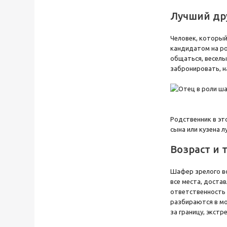
Лучший др
Человек, который
кандидатом на ро
общаться, веселы
забронировать, на
Родственник в эт
сына или кузена 
Возраст и
Шафер зрелого во
все места, доста
ответственность 
разбираются в мо
за границу, экст