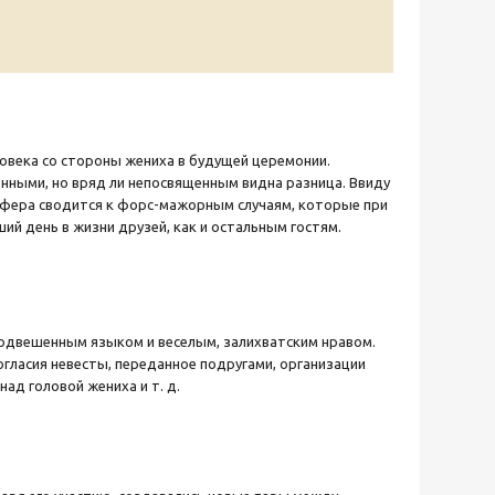
овека со стороны жениха в будущей церемонии.
нными, но вряд ли непосвященным видна разница. Ввиду
афера сводится к форс-мажорным случаям, которые при
й день в жизни друзей, как и остальным гостям.
подвешенным языком и веселым, залихватским нравом.
согласия невесты, переданное подругами, организации
ад головой жениха и т. д.