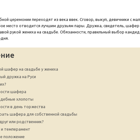
бной церемонии переходят из века ввек. Сговор, выкуп, девичники с 
ое место отводится лучшим друзьям пары. Дружка, свидетель, шафер 
вой рукой жениха на свадьбе. Обязанности, правильный выбор кандид
одня.
ение
ой шафер на свадьбе у жениха
ый дружка на Руси
них?
ности шафера
адебные хлопоты
ости в день торжества
рать шафера для собственной свадьбы
друг или родственник?
 и темперамент
е положение