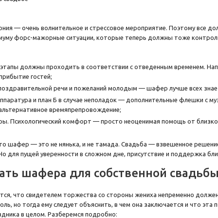
ния — очень волнительное и стрессовое мероприятие. Поэтому все д
имуму форс-мажорные ситуации, которые теперь должны тоже контроли
 этапы должны проходить в соответствии с отведенным временем. Напр
 прибытие гостей;
поздравительной речи и пожеланий молодым — шафер лучше всех знает 
паратура и план Б в случае неполадок — дополнительные флешки с му
 альтернативное времяпрепровождение;
ы. Психологический комфорт — просто неоценимая помощь от близког
то шафер — это не нянька, и не тамада. Свадьба — взвешенное решени
Но для пущей уверенности в сложном дне, присутствие и поддержка бли
ать шафера для собственной свадьб
тся, что свидетелем торжества со стороны жениха непременно должен
оль, но тогда ему следует объяснить, в чем она заключается и что эта
здника в целом. Разберемся подробно: