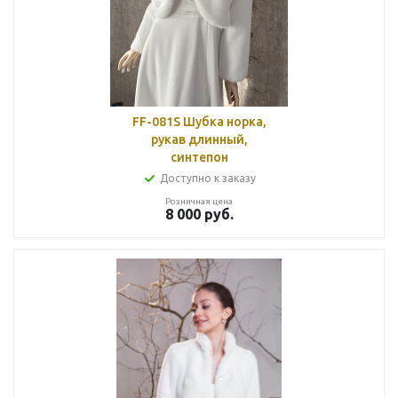
FF-081S Шубка норка,
рукав длинный,
синтепон
Доступно к заказу
Розничная цена
8 000
руб.