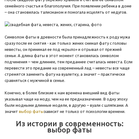
семейного счастья и благополучия. При появлении ребенка в доме
– она становилась талисманом и помогала исцелять от недугов.
Символом фаты в древности была принадлежность к роду мужа
сразу после ее снятия - как только жених снимал фату с головы
невесты, он принимал ее под «крыло» и отрывал от прежней
семьи. А длина фаты в этот момент становилась символом
подчинения – чем длиннее, тем преданнее считалась невеста. Если
перевести это предание на современный лад – невесты все чаще
стремятся заменить фату на вуалетку, а значит – практически
сравняться с мужчиной в семье.
Конечно, в более близкие к нам времена внешний вид фаты
указывал чаще на моду, чем на ее предназначение. В одну эпоху
были модными длинные модели, в другую – вуали с шляпками. А
значит
выбор фаты
зависит не только от психологии времени.
Из истории в современность:
выбор фаты