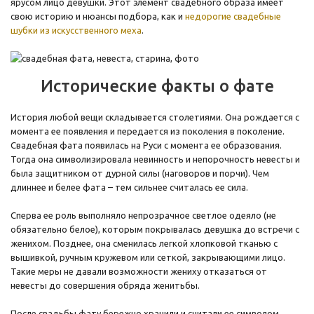
ярусом лицо девушки. Этот элемент свадебного образа имеет
свою историю и нюансы подбора, как и
недорогие свадебные
шубки из искусственного меха
.
Исторические факты о фате
История любой вещи складывается столетиями. Она рождается с
момента ее появления и передается из поколения в поколение.
Свадебная фата появилась на Руси с момента ее образования.
Тогда она символизировала невинность и непорочность невесты и
была защитником от дурной силы (наговоров и порчи). Чем
длиннее и белее фата – тем сильнее считалась ее сила.
Сперва ее роль выполняло непрозрачное светлое одеяло (не
обязательно белое), которым покрывалась девушка до встречи с
женихом. Позднее, она сменилась легкой хлопковой тканью с
вышивкой, ручным кружевом или сеткой, закрывающими лицо.
Такие меры не давали возможности жениху отказаться от
невесты до совершения обряда женитьбы.
После свадьбы фату бережно хранили и считали ее символом