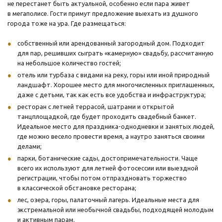
не перестанет быть актуальной, особенно если пара живет
в мегаполисе. Гости примут предложение выехать из душного
города тоже на ура. Где размещаться:
собственный или арендованный загородный дом. Подходит
для пар, решивших сыграть «камерную» свадьбу, рассчитанную
на небольшое количество гостей;
отель или турбаза с видами на реку, горы или иной природный
ландшафт. Хорошее место для многочисленных приглашенных,
даже с детьми, так как есть все удобства и инфраструктура;
ресторан с летней террасой, шатрами и открытой
танцплощадкой, где будет проходить свадебный банкет.
Идеальное место для праздника-однодневки и занятых людей,
где можно весело провести время, а наутро заняться своими
делами;
парки, ботанические сады, достопримечательности. Чаще
всего их используют для летней фотосессии или выездной
регистрации, чтобы потом отпраздновать торжество
в классической обстановке ресторана;
лес, озера, горы, палаточный лагерь. Идеальные места для
экстремальной или необычной свадьбы, подходящей молодым
и активным парам.