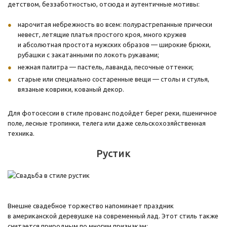
детством, беззаботностью, отсюда и аутентичные мотивы:
нарочитая небрежность во всем: полурастрепанные прически
невест, летящие платья простого кроя, много кружев
и абсолютная простота мужских образов — широкие брюки,
рубашки с закатанными по локоть рукавами;
нежная палитра — пастель, лаванда, песочные оттенки;
старые или специально состаренные вещи — столы и стулья,
вязаные коврики, кованый декор.
Для фотосессии в стиле прованс подойдет берег реки, пшеничное
поле, лесные тропинки, телега или даже сельскохозяйственная
техника.
Рустик
Внешне свадебное торжество напоминает праздник
в американской деревушке на современный лад. Этот стиль также
считается природным по многим признакам: