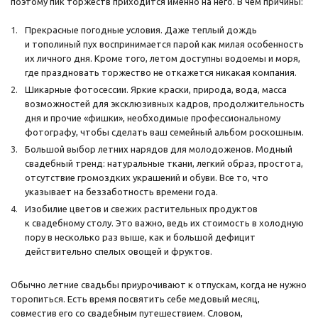
поэтому пик торжеств приходится именно на него. В чем причины:
Прекрасные погодные условия. Даже теплый дождь
и тополиный пух воспринимается парой как милая особенность
их личного дня. Кроме того, летом доступны водоемы и моря,
где праздновать торжество не откажется никакая компания.
Шикарные фотосессии. Яркие краски, природа, вода, масса
возможностей для эксклюзивных кадров, продолжительность
дня и прочие «фишки», необходимые профессиональному
фотографу, чтобы сделать ваш семейный альбом роскошным.
Большой выбор летних нарядов для молодоженов. Модный
свадебный тренд: натуральные ткани, легкий образ, простота,
отсутствие громоздких украшений и обуви. Все то, что
указывает на беззаботность времени года.
Изобилие цветов и свежих растительных продуктов
к свадебному столу. Это важно, ведь их стоимость в холодную
пору в несколько раз выше, как и большой дефицит
действительно спелых овощей и фруктов.
Обычно летние свадьбы приурочивают к отпускам, когда не нужно
торопиться. Есть время посвятить себе медовый месяц,
совместив его со свадебным путешествием. Словом,