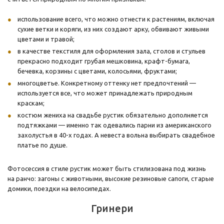
использование всего, что можно отнести к растениям, включая
сухие ветки и коряги, из них создают арку, обвивают живыми
цветами и травой;
в качестве текстиля для оформления зала, столов и стульев
прекрасно подходит грубая мешковина, крафт-бумага,
бечевка, корзины с цветами, колосьями, фруктами;
многоцветье. Конкретному оттенку нет предпочтений —
используется все, что может принадлежать природным
краскам;
костюм жениха на свадьбе рустик обязательно дополняется
подтяжками — именно так одевались парни из американского
захолустья в 40-х годах. А невеста вольна выбирать свадебное
платье по душе.
Фотосессия в стиле рустик может быть стилизована под жизнь
на ранчо: загоны с животными, высокие резиновые сапоги, старые
домики, поездки на велосипедах.
Гринери