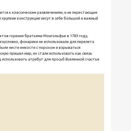
сится к классическим развлечениям, и не перестающее
 хрупкие конструкции несут в себе большой и важный
ктов горения братьями Монгольфье в 1783 году,
зусловно, фонарики не использовали для перелета
были нести емкости с порохом и взрываться
сную пришел мир, их стали использовать как связь
д использовать атрибут для просьб Вселенной счастья