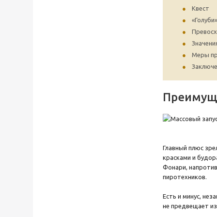
Квест
«Голуби
Превосх
Значени
Меры п
Заключе
Преимуще
Главный плюс зр
красками и будор
Фонари, напротив,
пиротехников.
Есть и минус, не
не предвещает изм