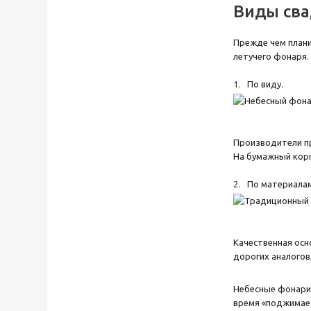
Виды сва
Прежде чем план
летучего фонаря.
По виду.
Производители пр
На бумажный корп
По материалам
Качественная осн
дорогих аналогов
Небесные фонарик
время «поджимает