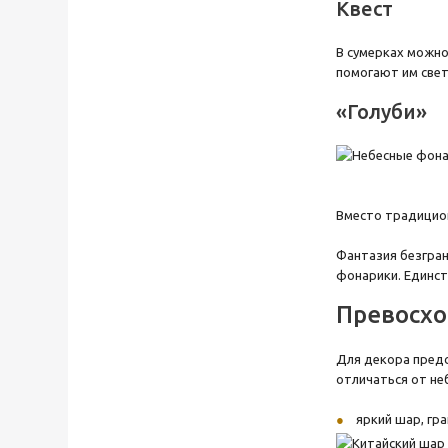
Квест
В сумерках можно
помогают им свет
«Голуби»
Вместо традицион
Фантазия безгран
фонарики. Единст
Превосхо
Для декора предс
отличаться от не
яркий шар, гр