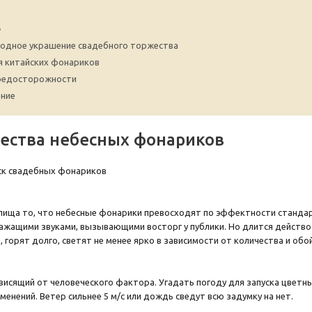
»
одное украшение свадебного торжества
я китайских фонариков
редосторожности
ние
ства небесных фонариков
елища то, что небесные фонарики превосходят по эффектности станд
ажащими звуками, вызывающими восторг у публики. Но длится действо 
 горят долго, светят не менее ярко в зависимости от количества и обо
зависящий от человеческого фактора. Угадать погоду для запуска цветн
енений. Ветер сильнее 5 м/с или дождь сведут всю задумку на нет.