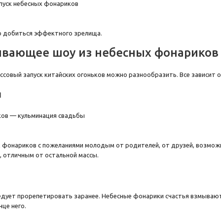
о добиться эффектного зрелища.
вающее шоу из небесных фонариков
совый запуск китайских огоньков можно разнообразить. Все зависит 
я
 фонариков с пожеланиями молодым от родителей, от друзей, возмож
 отличным от остальной массы.
едует прорепетировать заранее. Небесные фонарики счастья взмываю
нце него.