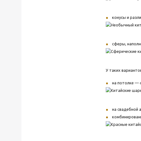
конусы и разл
сферы, наполн
У таких варианто
на потолке — 
на свадебной 
комбинировани