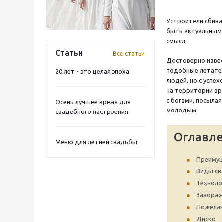
Устроители сбиваю
быть актуальным 
смысл.
Статьи
Все статьи
Достоверно извес
подобные летател
20 лет - это целая эпоха.
людей, но с успе
на территории вр
с богами, посыла
Осень лучшее время для
молодым.
свадебного настроения
Оглавл
Меню для летней свадьбы
Преимущ
Виды св
Техноло
Завораж
Пожела
Диско