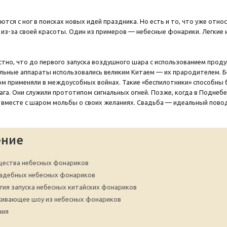
тся с ног в поисках новых идей праздника. Но есть и то, что уже отно
из-за своей красоты. Один из примеров — небесные фонарики. Легкие и
тно, что до первого запуска воздушного шара с использованием проду
ьные аппараты использовались великим Китаем — их прародителем. Бе
хом применяли в междоусобных войнах. Такие «беспилотники» способны 
ага. Они служили прототипом сигнальных огней. Позже, когда в Поднебе
я вместе с шаром мольбы о своих желаниях. Свадьба — идеальный пово
ение
ества небесных фонариков
адебных небесных фонариков
гия запуска небесных китайских фонариков
ивающее шоу из небесных фонариков
ния