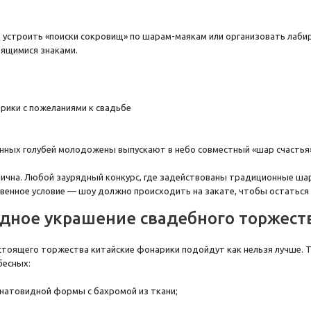
 устроить «поиски сокровищ» по шарам-маякам или организовать лабир
ящимися знаками.
ных голубей молодожены выпускают в небо совместный «шар счастья» 
ична. Любой заурядный конкурс, где задействованы традиционные шари
венное условие — шоу должно происходить на закате, чтобы остаться
дное украшение свадебного торжест
тоящего торжества китайские фонарики подойдут как нельзя лучше. То
бесных:
анатовидной формы с бахромой из ткани;