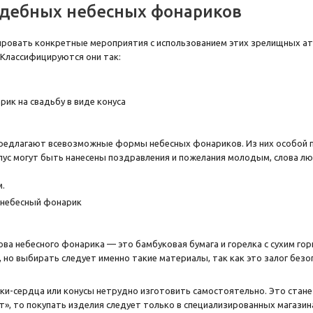
дебных небесных фонариков
ировать конкретные мероприятия с использованием этих зрелищных а
 Классифицируются они так:
едлагают всевозможные формы небесных фонариков. Из них особой по
ус могут быть нанесены поздравления и пожелания молодым, слова любв
.
ова небесного фонарика — это бамбуковая бумага и горелка с сухим го
, но выбирать следует именно такие материалы, так как это залог без
и-сердца или конусы нетрудно изготовить самостоятельно. Это стан
», то покупать изделия следует только в специализированных магазина