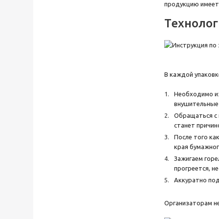
продукцию имеетс
Технолог
В каждой упаковк
Необходимо из
внушительные 
Обращаться с 
станет причино
После того ка
края бумажног
Зажигаем горе
прогреется, н
Аккуратно под
Организаторам не