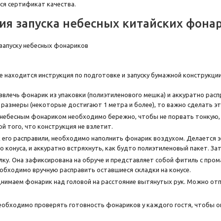
я сертификат качества.
ия запуска небесных китайских фона
е находится инструкция по подготовке и запуску бумажной конструкции
влечь фонарик из упаковки (полиэтиленового мешка) и аккуратно распр
размеры (некоторые достигают 1 метра и более), то важно сделать эт
небесным фонариком необходимо бережно, чтобы не порвать тонкую, 
й того, что конструкция не взлетит.
к его расправили, необходимо наполнить фонарик воздухом. Делается э
о конуса, и аккуратно встряхнуть, как будто полиэтиленовый пакет. За
лку. Она зафиксирована на обруче и представляет собой фитиль с прома
еобходимо вручную расправить оставшиеся складки на конусе.
нимаем фонарик над головой на расстояние вытянутых рук. Можно отп
обходимо проверять готовность фонариков у каждого гостя, чтобы он