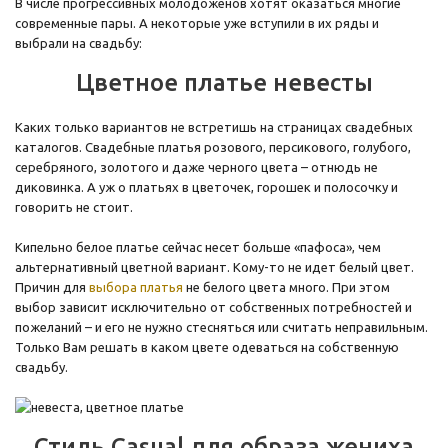
В числе прогрессивных молодоженов хотят оказаться многие
современные пары. А некоторые уже вступили в их ряды и
выбрали на свадьбу:
Цветное платье невесты
Каких только вариантов не встретишь на страницах свадебных
каталогов. Свадебные платья розового, персикового, голубого,
серебряного, золотого и даже черного цвета – отнюдь не
диковинка. А уж о платьях в цветочек, горошек и полосочку и
говорить не стоит.
Кипельно белое платье сейчас несет больше «пафоса», чем
альтернативный цветной вариант. Кому-то не идет белый цвет.
Причин для
выбора платья
не белого цвета много. При этом
выбор зависит исключительно от собственных потребностей и
пожеланий – и его не нужно стесняться или считать неправильным.
Только Вам решать в каком цвете одеваться на собственную
свадьбу.
Стиль Casual для образа жениха