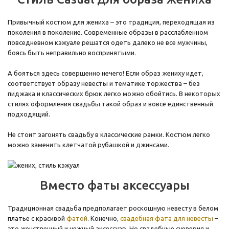
Привычный костюм для жениха – это традиция, переходящая из
поколения в поколение. Современные образы в расслабленном
повседневном кэжуале решатся одеть далеко не все мужчины,
боясь быть неправильно воспринятыми.
А бояться здесь совершенно нечего! Если образ жениху идет,
соответствует образу невесты и тематике торжества – без
пиджака и классических брюк легко можно обойтись. В некоторых
стилях оформления свадьбы такой образ и вовсе единственный
подходящий.
Не стоит загонять свадьбу в классические рамки. Костюм легко
можно заменить клетчатой рубашкой и джинсами.
Вместо фаты аксессуары
Традиционная свадьба предполагает роскошную невесту в белом
платье с красивой
фатой
. Конечно,
свадебная фата для невесты
–
это женственный и нежный аксессуар. Но свадебные суеверия и