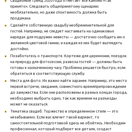
Свадебный тренд 2020 года отметает все каноны «так
принято». Следовать общепринятому сценарию
необязательно, но даже спонтанность должна быть
продумана.
Сделайте собственную свадьбу необременительной для
гостей. Например, не следует настаивать на одинаковых
нарядах для подружек невесты ― достаточно сообщить им о
желаемой цветовой гамме, и каждая из них будет выглядеть
достойно.
Позаботьтесь о транспорте. Кортежи для церемонии, поездок
на природу для фотосессии, развоза гостей ― должны быть
готовы к назначенному часу. Проблема решается быстро, если
обратиться в соответствующую службу.
Места для фото. Их важно найти заранее. Например, это место
первой встречи, свидания, совместного времяпрепровождения
до замужества. Если они расположены в разных концах города,
необходимо выбрать одно, так как времени на разъезды
может не оказаться.
Тематика свадеб. Торжество в определенном стиле ― это
незабываемо. Если вас влечет такой вариант, то
самостоятельной подготовкой здесь не обойтись. Необходим
профессионал, который подберет все детали, создаст