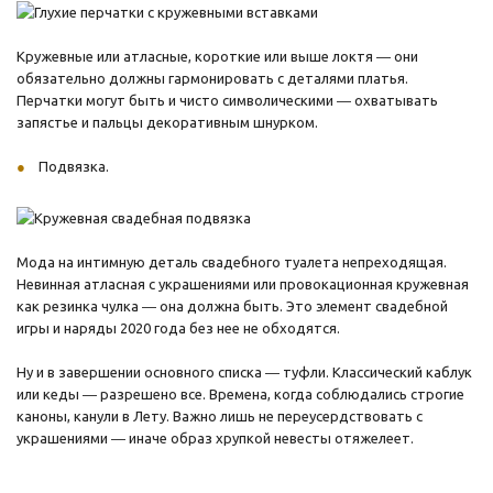
Кружевные или атласные, короткие или выше локтя ― они
обязательно должны гармонировать с деталями платья.
Перчатки могут быть и чисто символическими ― охватывать
запястье и пальцы декоративным шнурком.
Подвязка.
Мода на интимную деталь свадебного туалета непреходящая.
Невинная атласная с украшениями или провокационная кружевная
как резинка чулка ― она должна быть. Это элемент свадебной
игры и наряды 2020 года без нее не обходятся.
Ну и в завершении основного списка ― туфли. Классический каблук
или кеды ― разрешено все. Времена, когда соблюдались строгие
каноны, канули в Лету. Важно лишь не переусердствовать с
украшениями ― иначе образ хрупкой невесты отяжелеет.