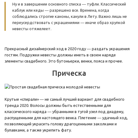
Ну и в завершении основного списка ― туфли. Классический
каблук или кеды ― разрешено все. Времена, когда
соблюдались строгие каноны, канули в Лету. Важно лишь не
переусердствовать с украшениями ― иначе образ хрупкой
невесты отяжелеет.
Прекрасный дизайнерский ход в 2020 году ― раздать украшения
гостям. Подружки невесты должны иметь в своем наряде
элементы свадебного. Это бутоньерки, венки, пояса и прочее.
Прическа
Крутые «спирали» ― не самый лучший вариант для свадебного
тренда 2020. Волосы должны быть естественными для
классического наряда ― убранными в тугой узел под диадему,
распущенными для настоящего венка. Плетение ― удачный ход,
позволяющий украсить голову драгоценными заколками и
булавками, а также укрепить фату.