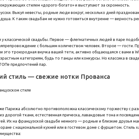
 окружающих стилем «дорого-богато» и выступают за скромность.
русски. Выкуп невесты, родные люди вокруг, несколько дней праздновани
 душа. К таким свадьбам не нужно готовиться внутренне — верность р
и у классической свадьбы. Первое — флегматичных людей в паре подоб
япрепровождение с большим количеством человек. Второе — гости. При
сли это троюродная внучка вашей тети, активно общающаяся с вами в 
зрастным категориям, будь то танцы или конкурсы. Но классика в свад
 ТОПе предпочтений пар.
ий стиль — свежие нотки Прованса
же Парижа абсолютно противоположна классическому торжеству с раз
из дорогой ткани, естественная прическа, лавандовые тона и посвящени
тей. Их на французской свадьбе немного — родные и близкие друзья 
оране с национальной кухней или в гостевом доме с фуршетом. Стиль 
еимущества: