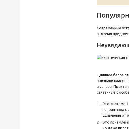
Популярн
Современные устр
включая предпочт
Неувядающ
Длинное белое пл
признаки классич
и устоев. Практи
связанные с особ
Это знакомо. 
неприятных сю
удивления от 
Это приемлемо
но даже прост