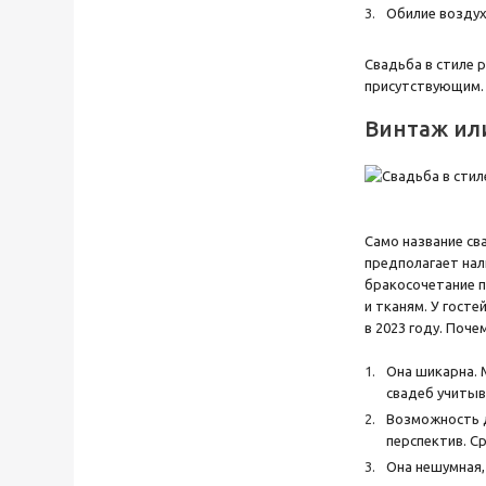
Обилие воздух
Свадьба в стиле 
присутствующим. 
Винтаж ил
Само название св
предполагает нал
бракосочетание п
и тканям. У гост
в 2023 году. Почем
Она шикарна. 
свадеб учитыв
Возможность д
перспектив. С
Она нешумная,