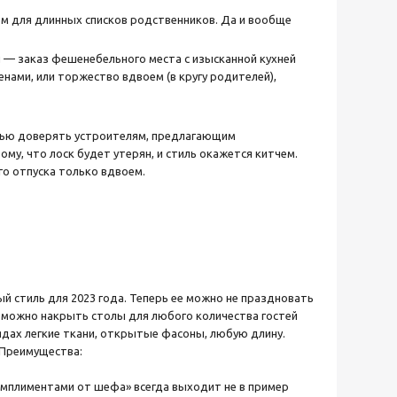
ем для длинных списков родственников. Да и вообще
 — заказ фешенебельного места с изысканной кухней
нами, или торжество вдвоем (в кругу родителей),
остью доверять устроителям, предлагающим
ому, что лоск будет утерян, и стиль окажется китчем.
го отпуска только вдвоем.
 стиль для 2023 года. Теперь ее можно не праздновать
е можно накрыть столы для любого количества гостей
рядах легкие ткани, открытые фасоны, любую длину.
 Преимущества:
мплиментами от шефа» всегда выходит не в пример