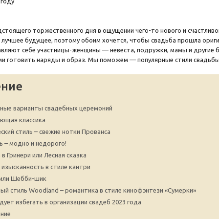
стоящего торжественного дня в ощущении чего-то нового и счастливог
 лучшее будущее, поэтому обоим хочется, чтобы свадьба прошла ориги
вляют себе участницы-женщины — невеста, подружки, мамы и другие 
ми готовить наряды и образ. Мы поможем — популярные стили свадьбы в
ение
ные варианты свадебных церемоний
ющая классика
ский стиль – свежие нотки Прованса
ь – модно и недорого!
 в Гринери или Лесная сказка
– изысканность в стиле кантри
или Шебби-шик
ый стиль Woodland – романтика в стиле кинофэнтези «Сумерки»
едует избегать в организации свадеб 2023 года
ние