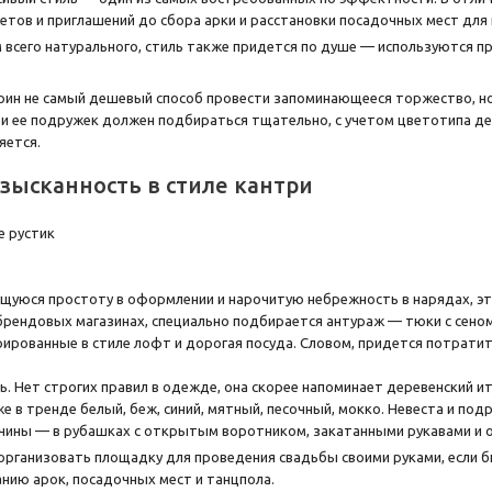
кетов и приглашений до сбора арки и расстановки посадочных мест для 
всего натурального, стиль также придется по душе — используются п
Грин не самый дешевый способ провести запоминающееся торжество, н
 и ее подружек должен подбираться тщательно, с учетом цветотипа дев
яется.
зысканность в стиле кантри
щуюся простоту в оформлении и нарочитую небрежность в нарядах, эт
 брендовых магазинах, специально подбирается антураж — тюки с сеном
ированные в стиле лофт и дорогая посуда. Словом, придется потратит
ь. Нет строгих правил в одежде, она скорее напоминает деревенский и
же в тренде белый, беж, синий, мятный, песочный, мокко. Невеста и по
чины — в рубашках с открытым воротником, закатанными рукавами и
рганизовать площадку для проведения свадьбы своими руками, если бю
нию арок, посадочных мест и танцпола.