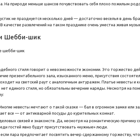
а. На природе меньше шансов почувствовать себя плохо пожилым род
рустик не празднуется несколько дней — достаточно веселья в день бр
В качестве развлечений на таком празднике очень уместна живая музы
и Шебби-шик
адебного стиля говорит о невозможности экономии. Это торжество дей
ичие презентабельного зала, изысканного меню, присутствия состоятел
оходит на светский раут с аналогичным антуражем. Платье невесты и
ей нет единого стиля, но обязательны вечерние наряды. Несмотря на по
у:
Многие невесты мечтают о такой сказке — бал в огромном замке или зал
ает все — от антикварной посуды до курительных комнат.
еловых связей и знакомств. Да, несмотря на романтическую причину с
реди гостей явно будут присутствовать «нужные» люди.
 если пара предпочитает посвятить вечер сдержанному торжеству, что,