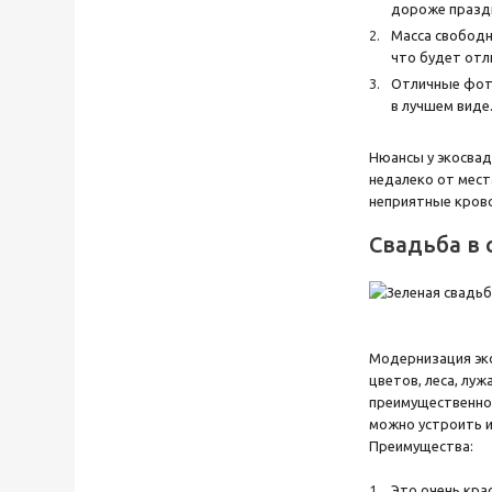
дороже праздн
Масса свободн
что будет отл
Отличные фото
в лучшем виде
Нюансы у экосвад
недалеко от мест
неприятные кров
Свадьба в 
Модернизация эко
цветов, леса, луж
преимущественно 
можно устроить и
Преимущества:
Это очень кра