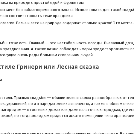
ика на природе с простой едой и фуршетом.
ых мест без заблаговременного заказа. Использовать для такой свадь
ично соответствовать теме праздника.
сессии. Весна и лето на природе содержат столько красок! Это мечта
.
ьбы тоже есть. Главный — это нестабильность погоды. Внезапный дож
а празднования. А также важно соблюдать меры предосторожности по 
ососущие очень рады большим скоплениям людей.
стиле Гринери или Лесная сказка
стиля. Признак свадьбы — обилие зелени самых разнообразных оттенк
аек, украшений, но и в нарядах жениха и невесты, а также в общем сти
загородом — в гостевых домах или даже палаточных городках, где ес
 зимой, но тогда молодым придется искать помещение типа оранжереи 
сивый стиль — один из самых востребованных по эффектности. В отлич