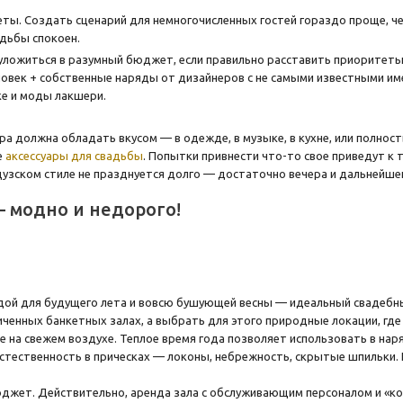
еты. Создать сценарий для немногочисленных гостей гораздо проще, ч
адьбы спокоен.
ложиться в разумный бюджет, если правильно расставить приоритеты
ловек + собственные наряды от дизайнеров с не самыми известными име
ке и моды лакшери.
ара должна обладать вкусом — в одежде, в музыке, в кухне, или полн
е
аксессуары для свадьбы
. Попытки привнести что-то свое приведут к т
узском стиле не празднуется долго — достаточно вечера и дальнейше
 модно и недорого!
дой для будущего лета и вовсю бушующей весны — идеальный свадебный
иченных банкетных залах, а выбрать для этого природные локации, гд
ье на свежем воздухе. Теплое время года позволяет использовать в на
стественность в прическах — локоны, небрежность, скрытые шпильки.
жет. Действительно, аренда зала с обслуживающим персоналом и «ко