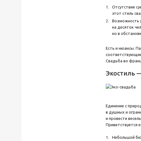
Отсутствие су
этот стиль св
Возможность у
на десяток че
но в обстанов
Есть и нюансы. П
соответствующи
Свадьба во франц
Экостиль —
Единение с приро
в душных и огран
и провести весел
Приветствуется е
Небольшой бюд