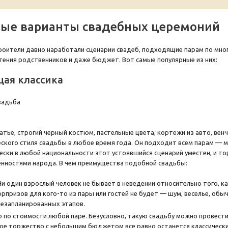
ые варианты свадебных церемоний
оители давно наработали сценарии свадеб, подходящие парам по мног
ения родственников и даже бюджет. Вот самые популярные из них:
ая классика
атье, строгий черный костюм, пастельные цвета, кортежи из авто, вен
еского стиля свадьбы в любое время года. Он подходит всем парам —
чески в любой национальности этот устоявшийся сценарий уместен, и 
енностями народа. В чем преимущества подобной свадьбы:
Ни один взрослый человек не бывает в неведении относительно того, ка
рпризов для кого-то из пары или гостей не будет — шум, веселье, обыч
незапланированных этапов.
 по стоимости любой паре. Безусловно, такую свадьбу можно провести 
ое торжество с небольшим бюджетом все равно останется классически