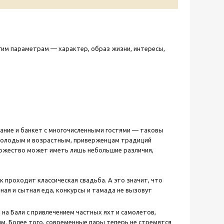
им параметрам — характер, образ жизни, интересы,
чание и банкет с многочисленными гостями — таковы
 молодым и возрастным, приверженцам традиций
торжество может иметь лишь небольшие различия,
к проходит классическая свадьба. А это значит, что
ная и сытная еда, конкурсы и тамада не вызовут
на Бали с привлечением частных яхт и самолетов,
м. Более того, современные пары теперь не стремятся