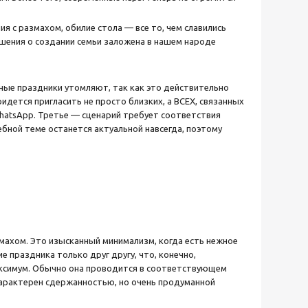
я с размахом, обилие стола — все то, чем славились
ешения о создании семьи заложена в нашем народе
ные праздники утомляют, так как это действительно
дется пригласить не просто близких, а ВСЕХ, связанных
WhatsApp. Третье — сценарий требует соответствия
ебной теме останется актуальной навсегда, поэтому
махом. Это изысканный минимализм, когда есть нежное
е праздника только друг другу, что, конечно,
максимум. Обычно она проводится в соответствующем
характерен сдержанностью, но очень продуманной