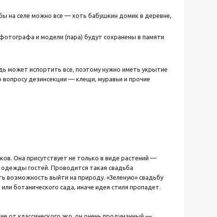
бы на селе можно все — хоть бабушкин домик в деревне,
 фотографа и модели (пара) будут сохранены в памяти
дь может испортить все, поэтому нужно иметь укрытие
вопросу дезинсекции — клещи, муравьи и прочие
ов. Она присутствует не только в виде растений —
ле одежды гостей. Проводится такая свадьба
ть возможность выйти на природу. «Зеленую» свадьбу
или ботанического сада, иначе идея стиля пропадет.
ие от классического эко, он очень продуманный —