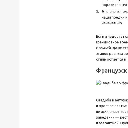
поразить всех
Это очень по-
наши предки и
изначально.
Есть и недостатк
грандиозное врем
с семьей, даже е
этапов разным во
стиль остается в
Французск
Свадьба в антура
и простое платье 
не исключает гос
заведении — рест
и элегантной. Пр