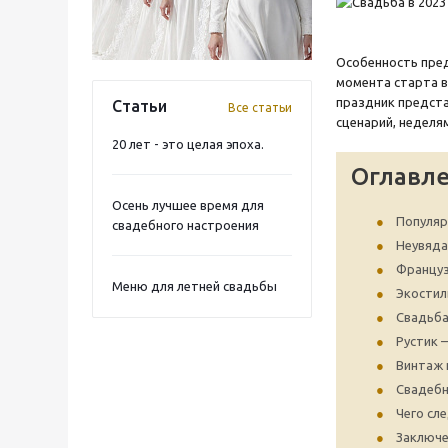
Особенность пред
момента старта в
праздник предста
Статьи
Все статьи
сценарий, неделя
20 лет - это целая эпоха.
Оглавл
Осень лучшее время для
Популяр
свадебного настроения
Неувяда
Француз
Меню для летней свадьбы
Экостил
Свадьба
Рустик 
Винтаж 
Свадебн
Чего сл
Заключе