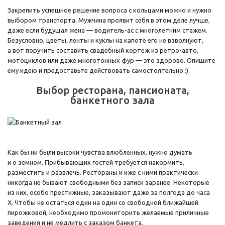
Закрепить успешное решение вопроса с кольцами можно и нужно
выбором транспорта. Мужчина проявит себя в этом деле лучше,
даже если будущая жена — водитель-ас с многолетним стажем.
Безусловно, цветы, ленты и куклы на капоте его не взволнуют,
а вот поручить составить свадебный кортеж из ретро-авто,
мотоциклов или даже многотонных фур — это здорово. Опишите
ему идею и предоставьте действовать самостоятельно :)
Выбор ресторана, пансионата,
банкетного зала
Как бы ни были высоки чувства влюбленных, нужно думать
и о земном. Прибывающих гостей требуется накормить,
разместить и развлечь. Рестораны и иже с ними практически
никогда не бывают свободными без записи заранее. Некоторые
из них, особо престижные, заказывают даже за полгода до часа
Х. Чтобы не остаться один на один со свободной ближайшей
пирожковой, необходимо промониторить желаемые приличные
заведения и не медлить с заказом банкета.