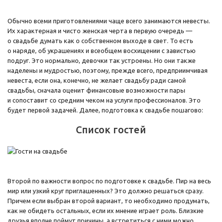
Обычно всеми приготовлениями чаще всего занимаются невесты.
Их характерная и чисто женская черта в первую очередь —
о свадьбе думать как о собственном выходе в свет. То есть
о наряде, об украшениях и всеобщем восхищении с завистью
подруг. Это нормально, девочки так устроены. Но они также
наделены и мудростью, поэтому, прежде всего, предприимчивая
невеста, если она, конечно, не желает свадьбу ради самой
свадьбы, сначала оценит финансовые возможности пары
и сопоставит со средним чеком на услуги профессионалов. Это
будет первой задачей. Далее, подготовка к свадьбе пошагово:
Список гостей
Второй по важности вопрос по подготовке к свадьбе. Пир на весь
мир или узкий круг приглашенных? Это должно решаться сразу.
Причем если выбран второй вариант, то необходимо продумать,
как не обидеть остальных, если их мнение играет роль. Близкие
друзья вполне поймут причины, а встретиться с ними можно