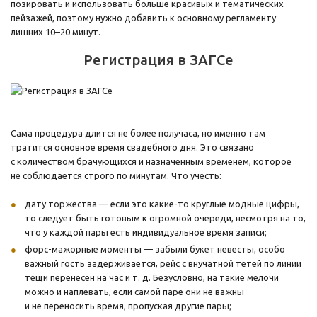
позировать и использовать больше красивых и тематических
пейзажей, поэтому нужно добавить к основному регламенту
лишних 10–20 минут.
Регистрация в ЗАГСе
Сама процедура длится не более получаса, но именно там
тратится основное время свадебного дня. Это связано
с количеством брачующихся и назначенным временем, которое
не соблюдается строго по минутам. Что учесть:
дату торжества — если это какие-то круглые модные цифры,
то следует быть готовым к огромной очереди, несмотря на то,
что у каждой пары есть индивидуальное время записи;
форс-мажорные моменты — забыли букет невесты, особо
важный гость задерживается, рейс с внучатной тетей по линии
тещи перенесен на час и т. д. Безусловно, на такие мелочи
можно и наплевать, если самой паре они не важны
и не переносить время, пропуская другие пары;