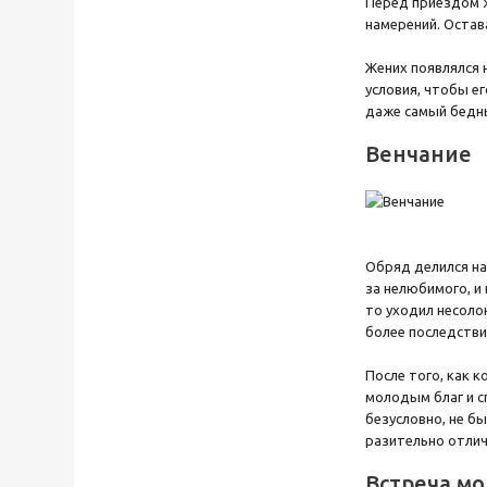
Перед приездом ж
намерений. Остав
Жених появлялся 
условия, чтобы е
даже самый бедн
Венчание
Обряд делился на
за нелюбимого, и
то уходил несоло
более последстви
После того, как 
молодым благ и с
безусловно, не б
разительно отлич
Встреча м