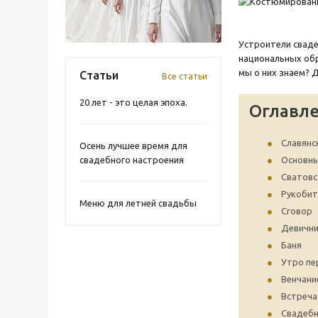
Устроители сваде
национальных обр
мы о них знаем? 
Статьи
Все статьи
20 лет - это целая эпоха.
Оглавл
Славянс
Осень лучшее время для
свадебного настроения
Основны
Сватовс
Рукобит
Меню для летней свадьбы
Сговор
Девични
Баня
Утро пе
Венчани
Встреч
Свадеб