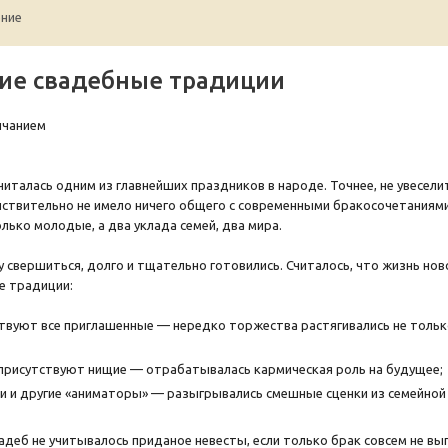
ние
ие свадебные традиции
считалась одним из главнейших праздников в народе. Точнее, не увесе
йствительно не имело ничего общего с современными бракосочетаниям
лько молодые, а два уклада семей, два мира.
у свершиться, долго и тщательно готовились. Считалось, что жизнь но
е традиции:
ствуют все приглашенные — нередко торжества растягивались не только
присутствуют нищие — отрабатывалась кармическая роль на будущее;
и и другие «аниматоры» — разыгрывались смешные сценки из семейной 
адеб не учитывалось приданое невесты, если только брак совсем не выг