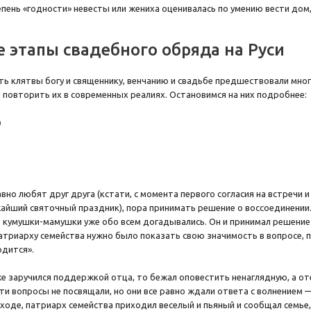
тепень «годности» невесты или жениха оценивалась по умению вести дом
 этапы свадебного обряда на Руси
ть клятвы богу и священнику, венчанию и свадьбе предшествовали мно
и повторить их в современных реалиях. Остановимся на них подробнее:
о
вно любят друг друга (кстати, с момента первого согласия на встречи 
жайший святочный праздник), пора принимать решение о воссоединении.
е кумушки-мамушки уже обо всем догадывались. Он и принимал решени
атриарху семейства нужно было показать свою значимость в вопросе,
рдится».
е заручился поддержкой отца, то бежал оповестить ненаглядную, а от
эти вопросы не посвящали, но они все равно ждали ответа с волнением 
ходе, патриарх семейства приходил веселый и пьяный и сообщал семье, 