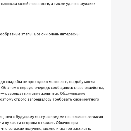
, навыкам хозяйственности, а также удачи в мужских
гообразные этапы. Все они очень интересны
и до свадьбы не проходило много лет, свадьбу могли
 Об этом в первую очередь сообщалось главе семейства,
е — разрешать ли сыну жениться. Обдумывание
 поэтому строго запрещалось требовать сиюминутного
ец шел к будущему свату на предмет выяснения согласия
— а ну как та сторона откажет. Обычно при
что согласие получено, можно и сватов засылать.