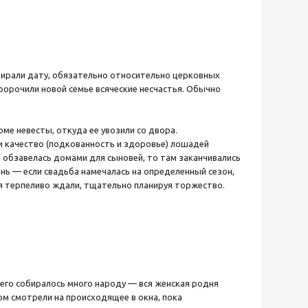
бирали дату, обязательно относительно церковных
пророчили новой семье всяческие несчастья. Обычно
е невесты, откуда ее увозили со двора.
 качество (подкованность и здоровье) лошадей
е обзавелась домами для сыновей, то там заканчивались
ень — если свадьба намечалась на определенный сезон,
мя терпеливо ждали, тщательно планируя торжество.
него собиралось много народу — вся женская родня
ом смотрели на происходящее в окна, пока