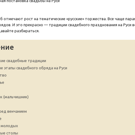
б отмечают рост на тематические «русские» торжества. Все чаще пара
ядов. И это прекрасно — традиции свадебного празднования на Руси в
Давайте разбираться.
ение
кие свадебные традиции
е этапы свадебного обряда на Руси
тво
ье
к (мальчишник)
ред венчанием
е
а молодых
ные столы