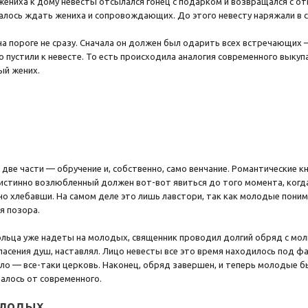
ениха к дому невесты отсылался гонец с подарком и возвращался с о
алось ждать жениха и сопровождающих. До этого невесту наряжали в с
на пороге не сразу. Сначала он должен был одарить всех встречающих
го пустили к невесте. То есть происходила аналогия современного выку
ый жених.
 две части — обручение и, собственно, само венчание. Романтические к
 истинно возлюбленный должен вот-вот явиться до того момента, когда 
но хлебавши. На самом деле это лишь лавстори, так как молодые поним
я позора.
кольца уже надеты на молодых, священник проводил долгий обряд с мол
пасения душ, наставлял. Лицо невесты все это время находилось под фа
ыло — все-таки церковь. Наконец, обряд завершен, и теперь молодые б
алось от современного.
олодых