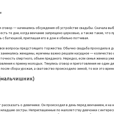
 сговор — начинались обсуждения об устройстве свадьбы. Сначала вы
 есть те дни, когда венчание запрещено церковью, а также такие, что 
ь с батюшкой, приглашая его в дом и обильно потчивая.
все вопросы предстоящего торжества. Обычно свадьба проходила в дом
занимались женщины, мужчины важно решали насущное — количество и
аточность спиртного, объем приданого. Нередко, если семья жениха уж
овления к приему молодых. Тянулись сговор и приготовления не один д
 после сбора урожая, а сватовство происходило зимой, то все это вре
(мальчишник)
 рассказать о девичнике. Он происходил в день перед венчанием, и на 
, младшие сестры. Неприглашенные по малолетству девчонки с интерес