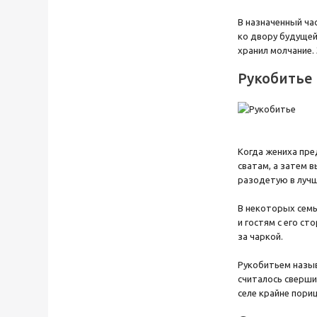
В назначенный ча
ко двору будущей
хранил молчание. 
Рукобитье
Когда жениха пре
сватам, а затем 
разодетую в лучш
В некоторых семь
и гостям с его с
за чаркой.
Рукобитьем назыв
считалось сверши
селе крайне пори