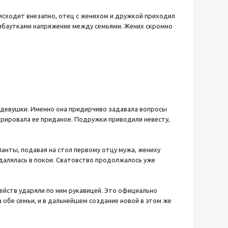
роисходит внезапно, отец с женихом и дружкой приходил
рибаутками напряжение между семьями. Жених скромно
ь девушки. Именно она придирчиво задавала вопросы
рировала ее приданое. Подружки приводили невесту,
анты, подавая на стол первому отцу мужа, жениху
удалялась в покои. Сватовство продолжалось уже
ейств ударяли по ним рукавицей. Это официально
 обе семьи, и в дальнейшем создание новой в этом же