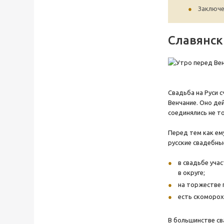
Заключе
Славянск
Свадьба на Руси 
Венчание. Оно де
соединялись не то
Перед тем как ем
русские свадебны
в свадьбе уча
в округе;
на торжестве 
есть скоморох
В большинстве св