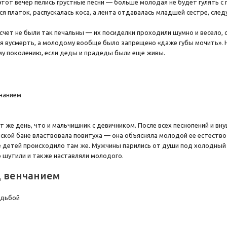
В этот вечер пелись грустные песни — больше молодая не будет гулять 
ся платок, распускалась коса, а лента отдавалась младшей сестре, сл
счет не были так печальны — их посиделки проходили шумно и весело, с
ся вусмерть, а молодому вообще было запрещено «даже губы мочить». 
му поколению, если деды и прадеды были еще живы.
т же день, что и мальчишник с девичником. После всех песнопений и вн
нской бане властвовала повитуха — она объясняла молодой ее естество
детей происходило там же. Мужчины парились от души под холодный к
 шутили и также наставляли молодого.
д венчанием