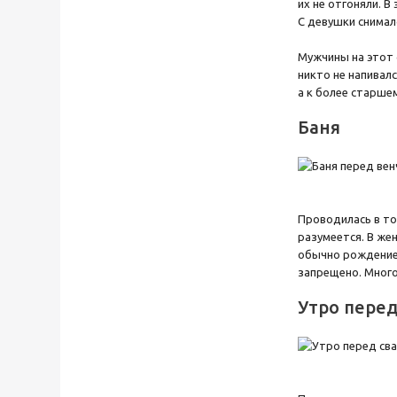
их не отгоняли. 
С девушки снимал
Мужчины на этот 
никто не напивал
а к более старше
Баня
Проводилась в то
разумеется. В же
обычно рождение 
запрещено. Много
Утро пере