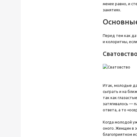
менее равно, и с
занятиях.
Основные
Перед тем как да
и колоритны, есл
Сватовств
Итак, молодые да
сыграть и на бли
так как глазасты
затягивалось — п
ответа, а то «осе
Когда молодой уж
оного. Женщин в 
благоприятном ис