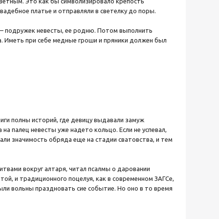
тветным. Это как бы символизировало крепость
вадебное платье и отправляли в светелку до поры.
 — подружек невесты, ее родню. Потом выполнить
па. Иметь при себе медные гроши и пряники должен был
ниги полны историй, где девицу выдавали замуж
на палец невесты уже надето кольцо. Если не успевал,
али значимость обряда еще на стадии сватовства, и тем
итвами вокруг алтаря, читал псалмы о даровании
той, и традиционного поцелуя, как в современном ЗАГСе,
ыли вольны праздновать сие событие. Но оно в то время