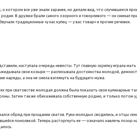
с, о котором все уже знали заранее, но делали вид, что случившееся п
 родни. В дружки брали самого озорного и говорливого — он снимал п
Звучали традиционные «у нас купец — у вас товар» и прочие речевки.
дставили, наступала очередь невесты. Тут главную скрипку играла мат
выкидывала свои козыри — расписывала достоинства молодой, демонст
ие наряды, а она не смела взглянуть на будущего мужа.
ях при сватовстве молодая должна была показать свои кулинарные тал
тороны. Затем также обихаживала собственную родню, и только потом 
ался обряд при прощании сватов. Руки молодых сводились, и отцы сем
вшейся помолвкой. Теперь расторгнуть ее — означало навлечь позор на
цалось.