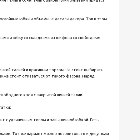
ния талии в сочетании с закрытыми рукавами придаст
гослойные юбки и объемные детали декора. Топ в этом
ивами и юбку со складками из шифона со свободным
онкой талией и красивым торсом. Не стоит выбирать
кже стоит отказаться от такого фасона. Наряд
вободного кроя с закрытой линией талии.
татки:
нт с удлиненным топом и завышенной юбкой. Есть
бками. Тот же вариант можно посоветовать и девушкам