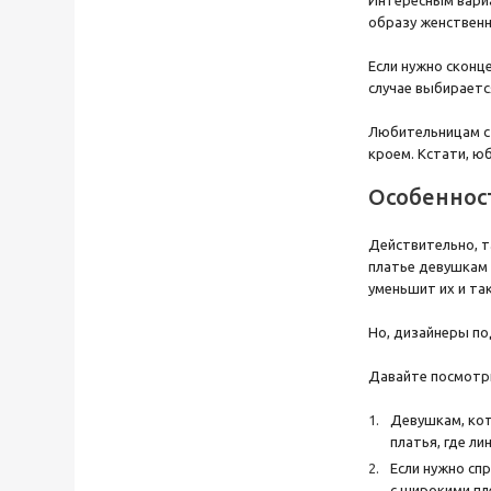
Интересным вариа
образу женственн
Если нужно сконц
случае выбираетс
Любительницам ст
кроем. Кстати, ю
Особеннос
Действительно, т
платье девушкам 
уменьшит их и та
Но, дизайнеры по
Давайте посмотри
Девушкам, кот
платья, где л
Если нужно сп
с широкими пл