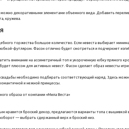
 можно декоративными элементами объемного вида. Добавить перелив
та, кружева.
я
ебного торжества большое количество. Если невеста выбирает минимал
 юбкой-футляром. Фасон отлично будет смотреться и подчеркнет изги
тить внимание на ассиметричный топ и укороченную юбку прямого кро
будет плюсом для активных невест. Фасон сделает образ невесты игри
 свадьбы необходимо подбирать соответствующий наряд. Здесь можно
романтичной и нежной принцессы.
м нравится броский декор, предлагаются варианты топа с вышивкой в с
оборот — выбрать сдержанный верх и броский низ.