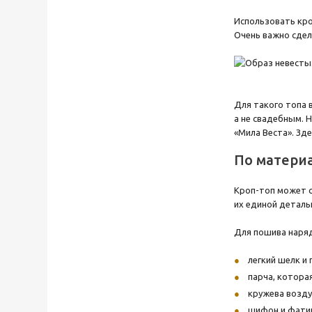
Использовать кро
Очень важно сдел
Для такого топа 
а не свадебным. 
«Мила Веста». Зд
По матери
Кроп-топ может с
их единой деталь
Для пошива наряд
легкий шелк и 
парча, котора
кружева возду
шифон и фатин