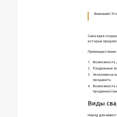
Внимание! Это
Сама идея создани
которые предлага
Преимуществами 
Возможность д
Раздельные эл
Экономия на н
продавать.
Возможность в
продемонстрир
Виды сва
Наряд для невест