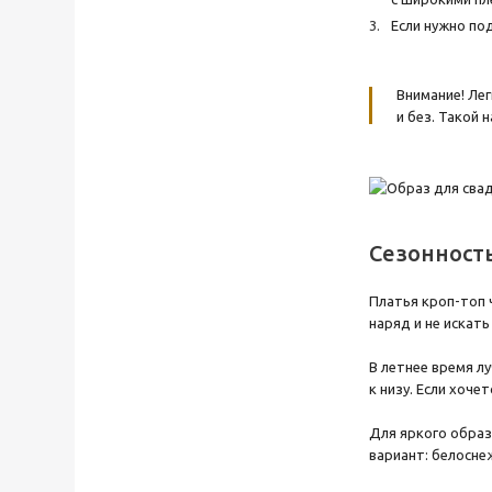
Если нужно по
Внимание! Ле
и без. Такой
Сезонност
Платья кроп-топ ч
наряд и не искат
В летнее время л
к низу. Если хоч
Для яркого образ
вариант: белосне