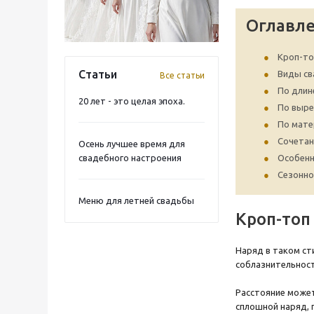
Оглавл
Кроп-то
Статьи
Виды св
Все статьи
По длин
20 лет - это целая эпоха.
По выре
По мате
Сочетан
Осень лучшее время для
свадебного настроения
Особенн
Сезонно
Меню для летней свадьбы
Кроп-топ
Наряд в таком ст
соблазнительност
Расстояние может
сплошной наряд, 