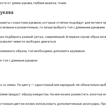
сти от длины рукава, глубине выреза, ткани.
рукава
ианты с коротким рукавом, которые отлично подойдут для летнего пр
аз нежным и романтичным, то лучше выбрать топ с длинными рукавами.
но подбирать разный: ретро, современный. В первом случае образ мо
позволит невесте свободно двигаться.
ременного образа, топ необходимо дополнять кружевом.
 со спины. По цвету — однотонный или нарядный. Не обязательно выб
 спине придаст образу изящества. На нем можно разместить золотые ил
отонным цветом можно использовать дополнительные аксессуары. При