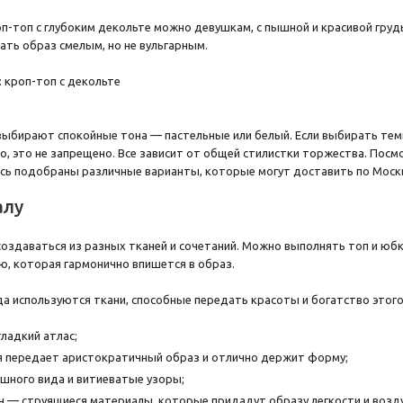
п-топ с глубоким декольте можно девушкам, с пышной и красивой груд
ать образ смелым, но не вульгарным.
выбирают спокойные тона — пастельные или белый. Если выбирать темн
Но, это не запрещено. Все зависит от общей стилистки торжества. Пос
есь подобраны различные варианты, которые могут доставить по Москве
алу
оздаваться из разных тканей и сочетаний. Можно выполнять топ и юб
ю, которая гармонично впишется в образ.
а используются ткани, способные передать красоты и богатство этого
гладкий атлас;
я передает аристократичный образ и отлично держит форму;
шного вида и витиеватые узоры;
 — струящиеся материалы, которые придадут образу легкости и возд