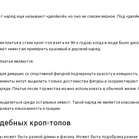
т наряд еще называют «двойкой», но оно не совсем верное. Под «двойк
я платья в стиле кроп-топ взята из 90-х годов, когда в моде было диск
ют невестам примерить красивый и дерзкий наряд.
платья являются:
ля девушек со спортивной фигурой подчеркнуть красоту и изящность.
ементы могут выделить только достоинства фигуры и скорректируют 
аряде. Платье после торжества можно использовать в обычной жизни. О
ыделиться среди остальных невест. Такой наряд не является классико
овать изысканность и грацию.
дебных кроп-топов
ы может быть разной длины и фасона. Может быть подобрана разная 