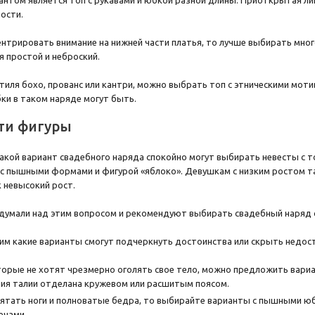
нтом является топ с рукавами и юбкой разной длины. Приоткрытая ли
ости.
ентрировать внимание на нижней части платья, то лучше выбирать мно
я простой и неброский.
иля бохо, прованс или кантри, можно выбрать топ с этническими мот
бки в таком наряде могут быть.
ти фигуры
акой вариант свадебного наряда спокойно могут выбирать невесты с т
с пышными формами и фигурой «яблоко». Девушкам с низким ростом та
к невысокий рост.
думали над этим вопросом и рекомендуют выбирать свадебный наряд с
м какие варианты смогут подчеркнуть достоинства или скрыть недос
орые не хотят чрезмерно оголять свое тело, можно предложить вариа
иния талии отделана кружевом или расшитым поясом.
рятать ноги и полноватые бедра, то выбирайте варианты с пышными ю
ечами.