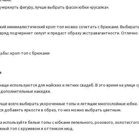
дчеркнуть фигуру, лучше выбрать фасон юбки «русалка».
гкий минималистический кроп-топ можно сочетать с брюками. Выбирать 
 наряд подчеркнет силуэт и придаст образу экстравагантности. Отличн
ь
аще используются для майских и летних свадеб. В это время на улице с
ь дополнительные накидки.
учше всего выбирать укороченные топы и летящие многослойные юбки.
ется добавить яркости в образ, то низ можно выбрать цветным.
а используйте белые топы с юбками пепельного, розового, золотистого
жный топ с кружевом и оттенком нюд.