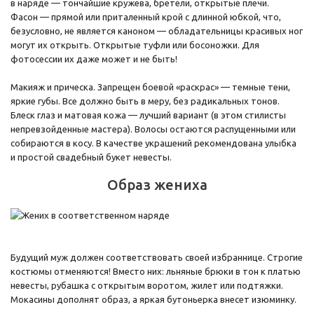
в наряде — тончайшие кружева, бретели, открытые плечи.
Фасон — прямой или приталенный крой с длинной юбкой, что,
безусловно, не является каноном — обладательницы красивых ног
могут их открыть. Открытые туфли или босоножки. Для
фотосессии их даже может и не быть!
Макияж и прическа. Запрещен боевой «раскрас» — темные тени,
яркие губы. Все должно быть в меру, без радикальных тонов.
Блеск глаз и матовая кожа — лучший вариант (в этом стилисты
непревзойденные мастера). Волосы остаются распущенными или
собираются в косу. В качестве украшений рекомендована улыбка
и простой свадебный букет невесты.
Образ жениха
Будущий муж должен соответствовать своей избраннице. Строгие
костюмы отменяются! Вместо них: льняные брюки в тон к платью
невесты, рубашка с открытым воротом, жилет или подтяжки.
Мокасины дополнят образ, а яркая бутоньерка внесет изюминку.