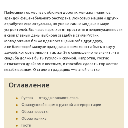
Пафосные торжества с обилием дорогих женских туалетов,
арендой фешенебельного ресторана, люксовых машин и других
атрибутов еще актуальны, но уже не самые модные в мире
устроителей. Все чаще пары хотят простоты и непринужденности
в свой главный день, выбирая свадьбу в стиле Рустик.
Молодоженам ближе идея посвящения себя друг другу,
а не блестящей мишуре праздника, возможности быть в кругу
друзей, которые мыслят так же. Это совершенно не значит, что
свадьба должна быть тусклой и скучной. Напротив, Рустик
отличается драйвом и весельем, и способен сделать торжество
незабываемым. О стиле и традициях — в этой статье.
Оглавление
Рустик — откуда появился стиль
Французский шарм в русской интерпретации
Образ невесты
Образ жениха
Гости