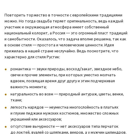
Повторить торжество в точности с европейскими традициями
можно. Но тогда свадьба теряет оригинальность, ведь каждый
участник и окружающая атмосфера имеет собственный
национальный колорит, а Россия — это огромный пласт традиций
и самобытности. Оказалось, что задача вполне решаема, так как
в основе стиля — простота и человеческие ценности. Идея
прижилась в нашей стране неслучайно. Ведь посмотрите, что
характерно для стиля Рустик:
романтика — звуки природы, восход/закат, звездное небо,
свечи и прочие элементы, при которых уместно молчать
вдвоем, посвящая время друг другу и этим подчеркивая
важность момента;
натуральность во всем — природный антураж, цветы, венки,
ткани;
легкость нарядов — неуместна многослойность в платьях
и глухие пиджаки мужских костюмов, множество сложных
украшений или аксессуаров;
отсутствие вычурности — нет аксессуаров типа перчаток
до локтей, вуалей со шляпками, вееров, а у мужчин цилиндров.