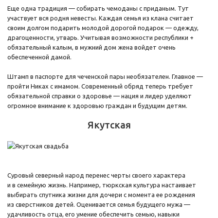
Еще одна традиция — собирать чемоданы с приданым. Тут
участвует вся родня невесты. Каждая семья из клана считает
своим долгом подарить молодой дорогой подарок — одежду,
драгоценности, утварь. Учитывая возможности республики +
обязательный калым, в мужний дом жена войдет очень
обеспеченной дамой.
Штамп в паспорте для чеченской пары необязателен. Главное —
пройти Никах с имамом. Современный обряд теперь требует
обязательной справки о здоровье — нация и лидер уделяют
огромное внимание к здоровью граждан и будущим детям.
Якутская
Суровый северный народ перенес черты своего характера
и в семейную жизнь. Например, тюркская культура настаивает
выбирать спутника жизни для дочери с момента ее рождения
из сверстников детей. Оценивается семья будущего мужа —
удачливость отца, его умение обеспечить семью, навыки