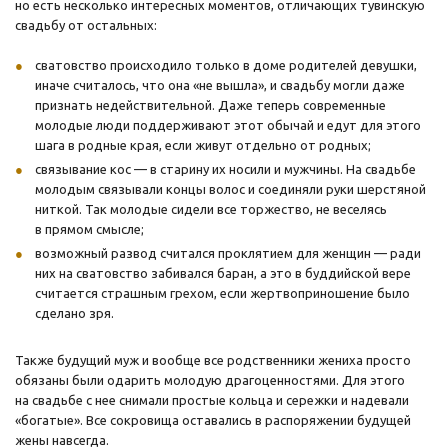
но есть несколько интересных моментов, отличающих тувинскую
свадьбу от остальных:
сватовство происходило только в доме родителей девушки,
иначе считалось, что она «не вышла», и свадьбу могли даже
признать недействительной. Даже теперь современные
молодые люди поддерживают этот обычай и едут для этого
шага в родные края, если живут отдельно от родных;
связывание кос — в старину их носили и мужчины. На свадьбе
молодым связывали концы волос и соединяли руки шерстяной
ниткой. Так молодые сидели все торжество, не веселясь
в прямом смысле;
возможный развод считался проклятием для женщин — ради
них на сватовство забивался баран, а это в буддийской вере
считается страшным грехом, если жертвоприношение было
сделано зря.
Также будущий муж и вообще все родственники жениха просто
обязаны были одарить молодую драгоценностями. Для этого
на свадьбе с нее снимали простые кольца и сережки и надевали
«богатые». Все сокровища оставались в распоряжении будущей
жены навсегда.