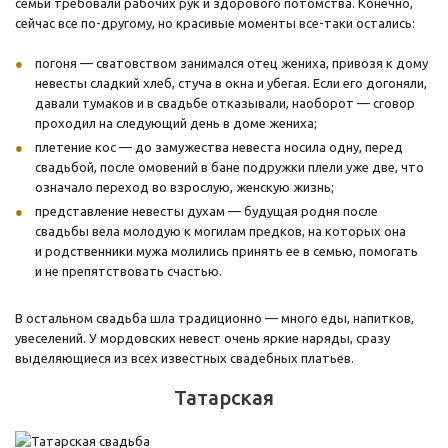
семьи требовали рабочих рук и здорового потомства. Конечно,
сейчас все по-другому, но красивые моменты все-таки остались:
погоня — сватовством занимался отец жениха, привозя к дому
невесты сладкий хлеб, стуча в окна и убегая. Если его догоняли,
давали тумаков и в свадьбе отказывали, наоборот — сговор
проходил на следующий день в доме жениха;
плетение кос — до замужества невеста носила одну, перед
свадьбой, после омовений в бане подружки плели уже две, что
означало переход во взрослую, женскую жизнь;
представление невесты духам — будущая родня после
свадьбы вела молодую к могилам предков, на которых она
и родственники мужа молились принять ее в семью, помогать
и не препятствовать счастью.
В остальном свадьба шла традиционно — много еды, напитков,
увеселений. У мордовских невест очень яркие наряды, сразу
выделяющиеся из всех известных свадебных платьев.
Татарская