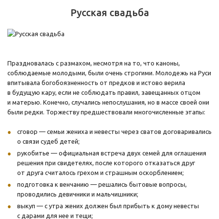
Русская свадьба
Праздновалась с размахом, несмотря на то, что каноны,
соблюдаемые молодыми, были очень строгими. Молодежь на Руси
впитывала богобоязненность от предков и истово верила
в будущую кару, если не соблюдать правил, завещанных отцом
и матерью. Конечно, случались непослушания, но в массе своей они
были редки. Торжеству предшествовали многочисленные этапы:
сговор — семьи жениха и невесты через сватов договаривались
о связи судеб детей;
рукобитье — официальная встреча двух семей для оглашения
решения при свидетелях, после которого отказаться друг
от друга считалось грехом и страшным оскорблением;
подготовка к венчанию — решались бытовые вопросы,
проводились девичники и мальчишники;
выкуп — с утра жених должен был прибыть к дому невесты
с дарами для нее и тещи;