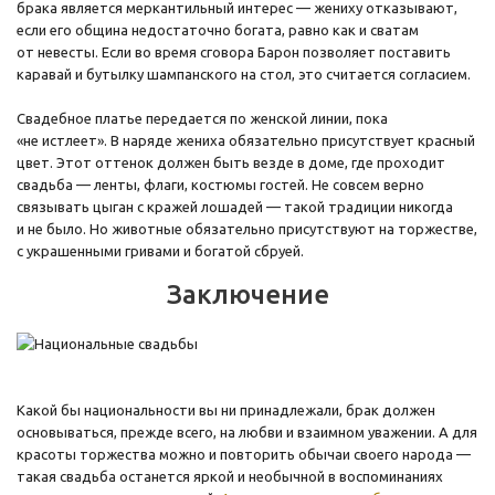
брака является меркантильный интерес — жениху отказывают,
если его община недостаточно богата, равно как и сватам
от невесты. Если во время сговора Барон позволяет поставить
каравай и бутылку шампанского на стол, это считается согласием.
Свадебное платье передается по женской линии, пока
«не истлеет». В наряде жениха обязательно присутствует красный
цвет. Этот оттенок должен быть везде в доме, где проходит
свадьба — ленты, флаги, костюмы гостей. Не совсем верно
связывать цыган с кражей лошадей — такой традиции никогда
и не было. Но животные обязательно присутствуют на торжестве,
с украшенными гривами и богатой сбруей.
Заключение
Какой бы национальности вы ни принадлежали, брак должен
основываться, прежде всего, на любви и взаимном уважении. А для
красоты торжества можно и повторить обычаи своего народа —
такая свадьба останется яркой и необычной в воспоминаниях