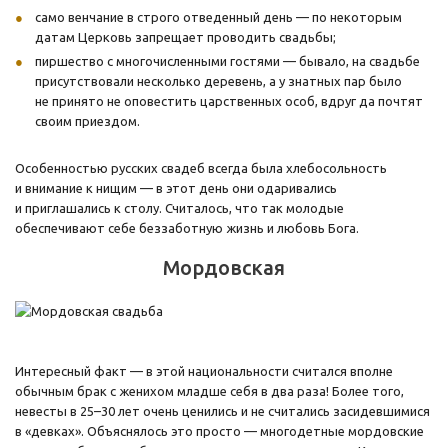
само венчание в строго отведенный день — по некоторым
датам Церковь запрещает проводить свадьбы;
пиршество с многочисленными гостями — бывало, на свадьбе
присутствовали несколько деревень, а у знатных пар было
не принято не оповестить царственных особ, вдруг да почтят
своим приездом.
Особенностью русских свадеб всегда была хлебосольность
и внимание к нищим — в этот день они одаривались
и приглашались к столу. Считалось, что так молодые
обеспечивают себе беззаботную жизнь и любовь Бога.
Мордовская
Интересный факт — в этой национальности считался вполне
обычным брак с женихом младше себя в два раза! Более того,
невесты в 25–30 лет очень ценились и не считались засидевшимися
в «девках». Объяснялось это просто — многодетные мордовские