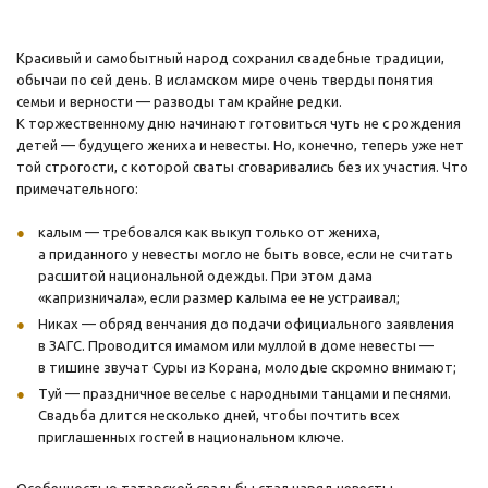
Красивый и самобытный народ сохранил свадебные традиции,
обычаи по сей день. В исламском мире очень тверды понятия
семьи и верности — разводы там крайне редки.
К торжественному дню начинают готовиться чуть не с рождения
детей — будущего жениха и невесты. Но, конечно, теперь уже нет
той строгости, с которой сваты сговаривались без их участия. Что
примечательного:
калым — требовался как выкуп только от жениха,
а приданного у невесты могло не быть вовсе, если не считать
расшитой национальной одежды. При этом дама
«капризничала», если размер калыма ее не устраивал;
Никах — обряд венчания до подачи официального заявления
в ЗАГС. Проводится имамом или муллой в доме невесты —
в тишине звучат Суры из Корана, молодые скромно внимают;
Туй — праздничное веселье с народными танцами и песнями.
Свадьба длится несколько дней, чтобы почтить всех
приглашенных гостей в национальном ключе.