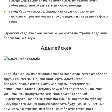
а люди, держащие ткань, становятся хранителями семьи,
с обязанностями оказывать ей любую помощь;
танец Хара — супругов, сидящих на стульях, поднимают
и исполняют ритмичные па в таком виде, как показано на фото
выше.
Еврейские свадьбы очень веселые, несмотря на строгие традиции,
прописанные в Торе.
Адыгейская
Свадьба в одном из регионов Кавказа мало отличается от обряда
других конфессий. Однако свои черты адыгейское
бракосочетание имеет. Например, здесь категорически
запрещено выдавать девушку замуж без ее согласия, и никакие
увещевания и подкупы священников другой стороной
не действуют. Напротив, такие поступки выносятся на публику
и осуждаются. Жених должен завоевать будущую жену чистыми
помыслами и стремлением брать на себя ответственность