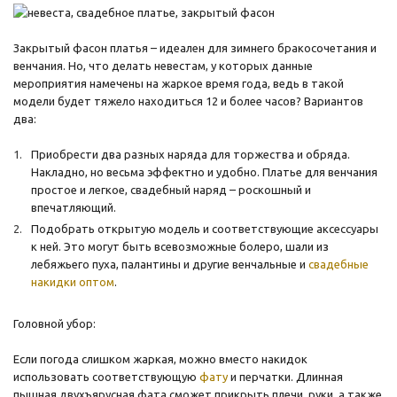
Закрытый фасон платья – идеален для зимнего бракосочетания и
венчания. Но, что делать невестам, у которых данные
мероприятия намечены на жаркое время года, ведь в такой
модели будет тяжело находиться 12 и более часов? Вариантов
два:
Приобрести два разных наряда для торжества и обряда.
Накладно, но весьма эффектно и удобно. Платье для венчания
простое и легкое, свадебный наряд – роскошный и
впечатляющий.
Подобрать открытую модель и соответствующие аксессуары
к ней. Это могут быть всевозможные болеро, шали из
лебяжьего пуха, палантины и другие венчальные и
свадебные
накидки оптом
.
Головной убор:
Если погода слишком жаркая, можно вместо накидок
использовать соответствующую
фату
и перчатки. Длинная
пышная двухъярусная фата сможет прикрыть плечи, руки, а также