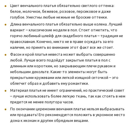
Цвет венчального платья обязательно светлого оттенка:
белое, молочное, бежевое, розовое, персиковое и даже
голубое. Уместны любые нежные не броские оттенки.
Длина венчального платья обязательно выше колена. Лучший
вариант – классические модели в пол. Стоит отметить, что
горячо любимый шлейф для свадебного платья – традиция не
православная. Конечно, никто не в праве осуждать за его
наличие, но принять во внимание этот факт все же стоит.
Фасон и крой платья невеста может выбрать совершенно
любой. Лучше всего подойдут закрытые платья в пол с
длинным или коротким, но закрывающим плечи рукавом и
небольшим декольте. Какие-то элементы могут быть
прикрытыми кружевами или легкой изящной сеточкой – это
облегчит образ и добавить ему романтики.
Материал платья не имеет ограничений, но практический совет
– лучше использовать более легкую ткань, так как стоять в нем
придется не менее полутора часов.
По окончании церемонии венчания платье нельзя выбрасывать
или продавать! Его рекомендуется положить в укромное место
дома к иконам и другим обрядным вещами.