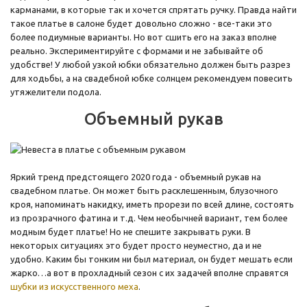
карманами, в которые так и хочется спрятать ручку. Правда найти
такое платье в салоне будет довольно сложно - все-таки это
более подиумные варианты. Но вот сшить его на заказ вполне
реально. Экспериментируйте с формами и не забывайте об
удобстве! У любой узкой юбки обязательно должен быть разрез
для ходьбы, а на свадебной юбке солнцем рекомендуем повесить
утяжелители подола.
Объемный рукав
Яркий тренд предстоящего 2020 года - объемный рукав на
свадебном платье. Он может быть расклешенным, блузочного
кроя, напоминать накидку, иметь прорези по всей длине, состоять
из прозрачного фатина и т.д. Чем необычней вариант, тем более
модным будет платье! Но не спешите закрывать руки. В
некоторых ситуациях это будет просто неуместно, да и не
удобно. Каким бы тонким ни был материал, он будет мешать если
жарко…а вот в прохладный сезон с их задачей вполне справятся
шубки из искусственного меха
.