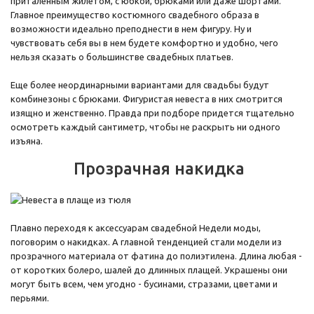
приталенным жилетом, с юбкой, брюками или даже шортами.
Главное преимущество костюмного свадебного образа в
возможности идеально преподнести в нем фигуру. Ну и
чувствовать себя вы в нем будете комфортно и удобно, чего
нельзя сказать о большинстве свадебных платьев.
Еще более неординарными вариантами для свадьбы будут
комбинезоны с брюками. Фигуристая невеста в них смотрится
изящно и женственно. Правда при подборе придется тщательно
осмотреть каждый сантиметр, чтобы не раскрыть ни одного
изъяна.
Прозрачная накидка
Плавно переходя к аксессуарам свадебной Недели моды,
поговорим о накидках. А главной тенденцией стали модели из
прозрачного материала от фатина до полиэтилена. Длина любая -
от коротких болеро, шалей до длинных плащей. Украшены они
могут быть всем, чем угодно - бусинами, стразами, цветами и
перьями.