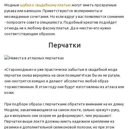
Модные
шубки к свадебному платью
могут иметь прозрачные
рукава или капюшон. Приветствуются эксперименты и
неожиданные сочетания. Но если вдруг у вас появляются сомнения
- попросите совета специалиста. Подобный креатив подойдет
отнюдь не к любому фасону платья. Да и «нести» его нужно
соответствующим образом.
Перчатки
«Старомодные» и уже практически забытые в свадебной моде
перчатки снова вернулись на свои позиции! И как бы их не ругали,
они смотрятся изящно и делают абсолютно любой образ
торжественным. В этом году они будут изготовлены из атласа или
кожи.
При подборе образа с перчатками обратите внимание на их длину.
Модели, заканчивающиеся на самом локте, сильно «режут» руку,
да и визуально они скорее ее деформируют, чем украшают.
Перчатки выше локтя должны иметь надежное крепление из
резинки и дополнительной силиконовой полоски, но при этом