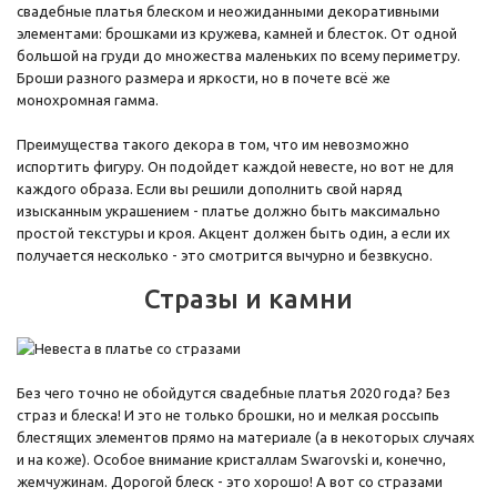
свадебные платья блеском и неожиданными декоративными
элементами: брошками из кружева, камней и блесток. От одной
большой на груди до множества маленьких по всему периметру.
Броши разного размера и яркости, но в почете всё же
монохромная гамма.
Преимущества такого декора в том, что им невозможно
испортить фигуру. Он подойдет каждой невесте, но вот не для
каждого образа. Если вы решили дополнить свой наряд
изысканным украшением - платье должно быть максимально
простой текстуры и кроя. Акцент должен быть один, а если их
получается несколько - это смотрится вычурно и безвкусно.
Стразы и камни
Без чего точно не обойдутся свадебные платья 2020 года? Без
страз и блеска! И это не только брошки, но и мелкая россыпь
блестящих элементов прямо на материале (а в некоторых случаях
и на коже). Особое внимание кристаллам Swarovski и, конечно,
жемчужинам. Дорогой блеск - это хорошо! А вот со стразами