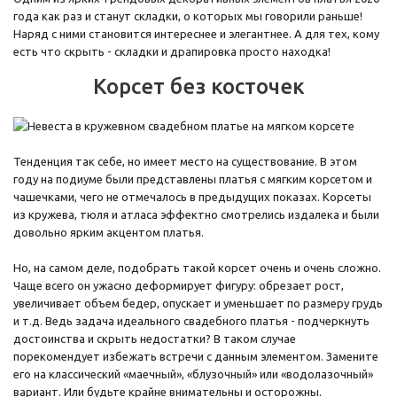
года как раз и станут складки, о которых мы говорили раньше!
Наряд с ними становится интереснее и элегантнее. А для тех, кому
есть что скрыть - складки и драпировка просто находка!
Корсет без косточек
Тенденция так себе, но имеет место на существование. В этом
году на подиуме были представлены платья с мягким корсетом и
чашечками, чего не отмечалось в предыдущих показах. Корсеты
из кружева, тюля и атласа эффектно смотрелись издалека и были
довольно ярким акцентом платья.
Но, на самом деле, подобрать такой корсет очень и очень сложно.
Чаще всего он ужасно деформирует фигуру: обрезает рост,
увеличивает объем бедер, опускает и уменьшает по размеру грудь
и т.д. Ведь задача идеального свадебного платья - подчеркнуть
достоинства и скрыть недостатки? В таком случае
порекомендует избежать встречи с данным элементом. Замените
его на классический «маечный», «блузочный» или «водолазочный»
вариант. Или будьте крайне внимательны и осторожны.