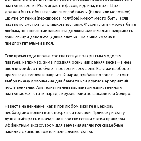
платья невесты. Роль играет и фасон, и длина, и цвет. Цвет
должен быть обязательно светлой гаммы (белое или молочное).
Другие оттенки (персиковое, голубое) имеют место быть, если
платье не смотрится слишком пестрым. Фасон платья может быть
любым, но составные элементы должны максимально закрывать
руки, спину и декольте. Длина платья – не выше колена и
предпочтительней в пол.
Если время года вполне соответствует закрытым моделям
платьев, например, зима, поздняя осень или ранняя весна – в нем
вполне комфортно будет провести весь день. Если же наоборот
время года теплое и закрытый наряд прибавит хлопот – стоит
выбрать ему дополнение для банкета или других мероприятий
после венчания. Альтернативным вариантом единственного
платья может стать наряд с кружевными вставками или болеро.
Невесте на венчание, как и при любом визите в церковь,
необходимо появиться с покрытой головой. Прическу и фату
лучше выбирать изначально в соответствии с этим правилом.
Эффектным аксессуаром для венчания являются свадебные
накидки с капюшоном или венчальные фаты.