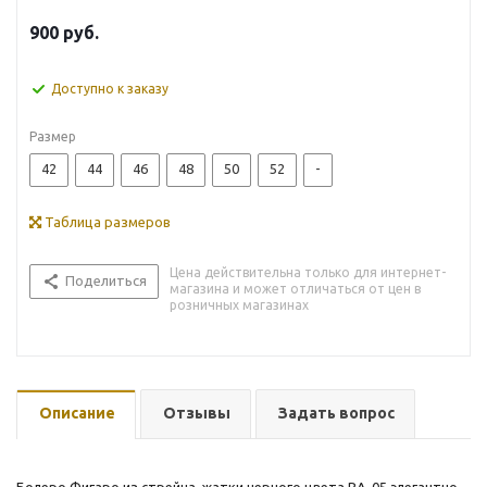
900
руб.
Доступно к заказу
Размер
42
44
46
48
50
52
-
Таблица размеров
Цена действительна только для интернет-
Поделиться
магазина и может отличаться от цен в
розничных магазинах
Описание
Отзывы
Задать вопрос
Болеро Фигаро из стрейча-жатки черного цвета ВА-05 элегантно