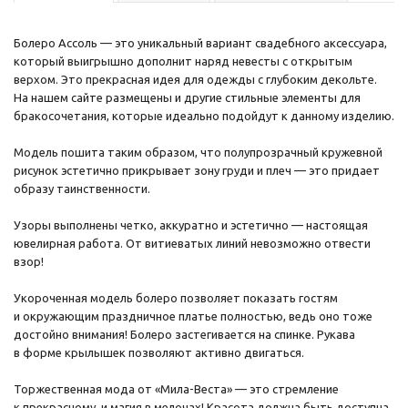
Болеро Ассоль — это уникальный вариант свадебного аксессуара,
который выигрышно дополнит наряд невесты с открытым
верхом. Это прекрасная идея для одежды с глубоким декольте.
На нашем сайте размещены и другие стильные элементы для
бракосочетания, которые идеально подойдут к данному изделию.
Модель пошита таким образом, что полупрозрачный кружевной
рисунок эстетично прикрывает зону груди и плеч — это придает
образу таинственности.
Узоры выполнены четко, аккуратно и эстетично — настоящая
ювелирная работа. От витиеватых линий невозможно отвести
взор!
Укороченная модель болеро позволяет показать гостям
и окружающим праздничное платье полностью, ведь оно тоже
достойно внимания! Болеро застегивается на спинке. Рукава
в форме крылышек позволяют активно двигаться.
Торжественная мода от «Мила-Веста» — это стремление
к прекрасному, и магия в мелочах! Красота должна быть доступна