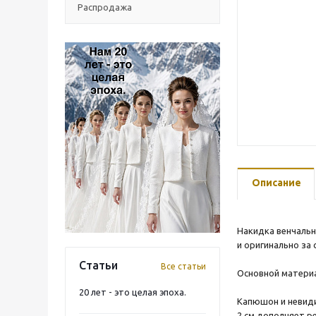
Распродажа
Описание
Накидка венчальн
и оригинально за
Статьи
Все статьи
Основной материа
20 лет - это целая эпоха.
Капюшон и невиди
2 см дополняет р