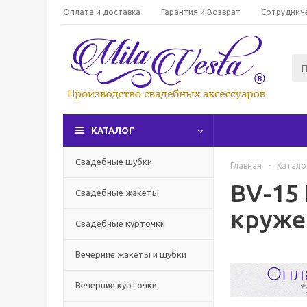
Оплата и доставка
Гарантия и Возврат
Сотруднич
КАТАЛОГ
Свадебные шубки
Главная
-
Катало
BV-15
Свадебные жакеты
круже
Свадебные курточки
Вечерние жакеты и шубки
Вечерние курточки