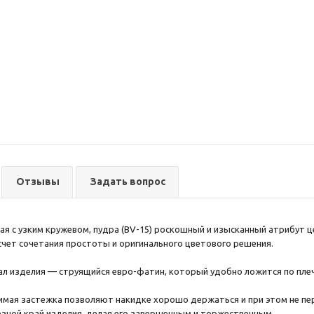
Отзывы
Задать вопрос
ая с узким кружевом, пудра (BV-15) роскошный и изысканный атрибут 
 счет сочетания простоты и оригинального цветового решения.
л изделия — струящийся евро-фатин, который удобно ложится по плеч
мая застежка позволяют накидке хорошо держаться и при этом не пе
езной край изделия, делая его завершенным и торжественным.