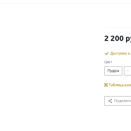
2 200
р
Доступно к 
Цвет
Пудра
-
Таблица ра
Поделит