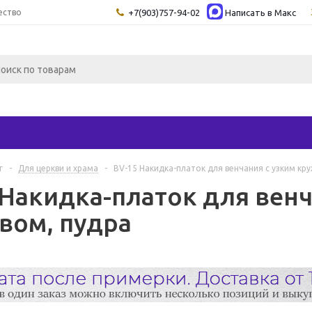
ество
+7(903)757-94-02
Написать в Maкс
г
-
Для церкви и храма
-
BV-15 Накидка-платок для венчания с узким кр
 Накидка-платок для венч
вом, пудра