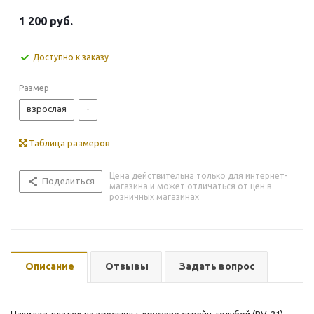
1 200
руб.
Доступно к заказу
Размер
взрослая
-
Таблица размеров
Цена действительна только для интернет-
Поделиться
магазина и может отличаться от цен в
розничных магазинах
Описание
Отзывы
Задать вопрос
Накидка-платок на крестины, кружево стрейч, голубой (BV-21) —