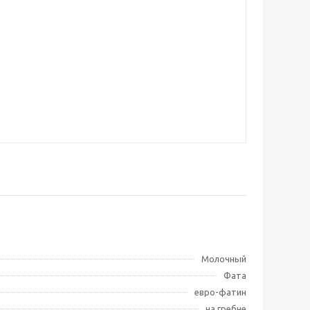
Молочный
Фата
евро-фатин
на гребне