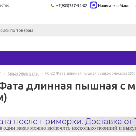
ество
+7(903)757-94-02
Написать в Maкс
г
-
Свадебные фаты
-
FG-22 Фата длинная пышная с микроблеском (200
 Фата длинная пышная с 
м)