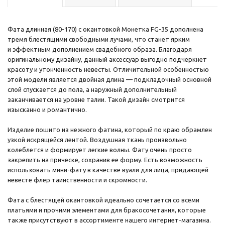
Фата длинная (80-170) с окантовкой Монетка FG-35 дополнена
тремя блестящими свободными лучами, что станет ярким
и эффектным дополнением свадебного образа. Благодаря
оригинальному дизайну, данный аксессуар выгодно подчеркнет
красоту и утонченность невесты. Отличительной особенностью
этой модели является двойная длина — подкладочный основной
слой спускается до пола, а наружный дополнительный
заканчивается на уровне талии. Такой дизайн смотрится
изысканно и романтично.
Изделие пошито из нежного фатина, который по краю обрамлен
узкой искрящейся лентой. Воздушная ткань произвольно
колеблется и формирует легкие волны. Фату очень просто
закрепить на прическе, сохранив ее форму. Есть возможность
использовать мини-фату в качестве вуали для лица, придающей
невесте флер таинственности и скромности.
Фата с блестящей окантовкой идеально сочетается со всеми
платьями и прочими элементами для бракосочетания, которые
также присутствуют в ассортименте нашего интернет-магазина.