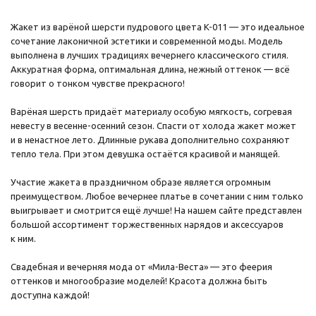
Жакет из варёной шерсти пудрового цвета K-011 — это идеальное
сочетание лаконичной эстетики и современной моды. Модель
выполнена в лучших традициях вечернего классического стиля.
Аккуратная форма, оптимальная длина, нежный оттенок — всё
говорит о тонком чувстве прекрасного!
Варёная шерсть придаёт материалу особую мягкость, согревая
невесту в весенне-осенний сезон. Спасти от холода жакет может
и в ненастное лето. Длинные рукава дополнительно сохраняют
тепло тела. При этом девушка остаётся красивой и манящей.
Участие жакета в праздничном образе является огромным
преимуществом. Любое вечернее платье в сочетании с ним только
выигрывает и смотрится ещё лучше! На нашем сайте представлен
большой ассортимент торжественных нарядов и аксессуаров
к ним.
Свадебная и вечерняя мода от «Мила-Веста» — это феерия
оттенков и многообразие моделей! Красота должна быть
доступна каждой!