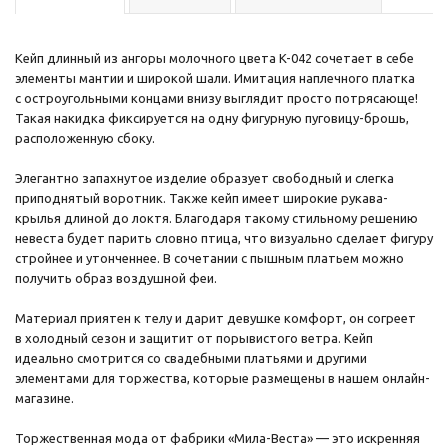
Кейп длинный из ангоры молочного цвета K-042 сочетает в себе
элементы мантии и широкой шали. Имитация наплечного платка
с остроугольными концами внизу выглядит просто потрясающе!
Такая накидка фиксируется на одну фигурную пуговицу-брошь,
расположенную сбоку.
Элегантно запахнутое изделие образует свободный и слегка
приподнятый воротник. Также кейп имеет широкие рукава-
крылья длиной до локтя. Благодаря такому стильному решению
невеста будет парить словно птица, что визуально сделает фигуру
стройнее и утонченнее. В сочетании с пышным платьем можно
получить образ воздушной феи.
Материал приятен к телу и дарит девушке комфорт, он согреет
в холодный сезон и защитит от порывистого ветра. Кейп
идеально смотрится со свадебными платьями и другими
элементами для торжества, которые размещены в нашем онлайн-
магазине.
Торжественная мода от фабрики «Мила-Веста» — это искренняя