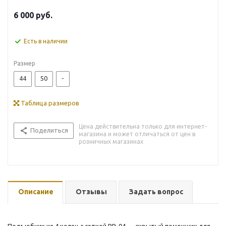
6 000
руб.
Есть в наличии
Размер
44
50
-
Таблица размеров
Цена действительна только для интернет-
Поделиться
магазина и может отличаться от цен в
розничных магазинах
Описание
Отзывы
Задать вопрос
Подъюбник из 4 колец с сеткой PR-04 — скрытый помощник для