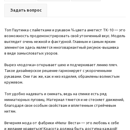
Задать вопрос
Топ Паутинка с пайетками и рукавом ¾ цвета аметист ТК-10 — это
возможность продемонстрировать свой утонченный вкус. Модель
выглядит очень нежной и фактурной. Главным и самым ярким
элементом здесь является многовариантный рисунок-вышивка
в виде замысловатых узоров.
Вырез «лодочка» открывает шею и подчеркивает линию плеч.
Такое дизайнерское решение гармонирует с укороченными
рукавами. Они так же, как и низ изделия, обрамлены волнистым
кружевом.
Топ удобно надевать и снимать, ведь на спинке есть ряд
миниатюрных пуговиц. Материал тянется и не стесняет движений,
благодаря свои особым свойствам и вплетенным стрейчевым
нитям.
Вечерняя мода от фабрики «Мила- Веста» — это любовь к себе
и желание нравиться! Красота должна быть доступна каждой!