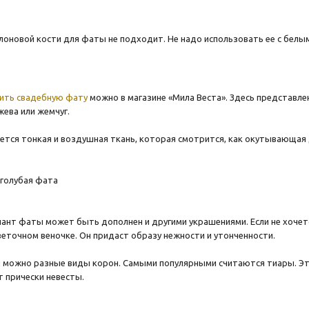
слоновой кости для фаты не подходит. Не надо использовать ее с бел
пить свадебную фату
можно в магазине «Мила Веста». Здесь представл
ева или жемчуг.
ется тонкая и воздушная ткань, которая смотрится, как окутывающа
иант фаты может быть дополнен и другими украшениями. Если не хочет
веточном веночке. Он придаст образу нежности и утонченности.
 можно разные виды корон. Самыми популярными считаются тиары. Эт
 прически невесты.