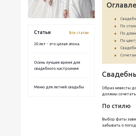
Оглавл
Свадеб
По стил
Статьи
Все статьи
По длин
По цвет
20 лет - это целая эпоха.
Свадебн
Сочетан
Осень лучшее время для
свадебного настроения
Свадебн
Меню для летней свадьбы
Образ невесты до
должны сочетатьс
По стилю
Выбор фаты завис
забывать о погод