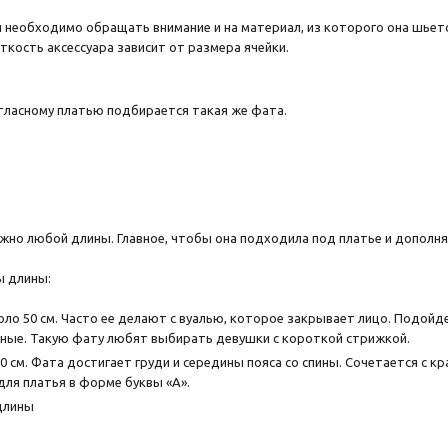
необходимо обращать внимание и на материал, из которого она шьетс
ткость аксессуара зависит от размера ячейки.
атласному платью подбирается такая же фата.
но любой длины. Главное, чтобы она подходила под платье и дополня
ы длины:
оло 50 см. Часто ее делают с вуалью, которое закрывает лицо. Подойде
ные. Такую фату любят выбирать девушки с короткой стрижкой.
0 см. Фата достигает груди и середины пояса со спины. Сочетается с к
для платья в форме буквы «А».