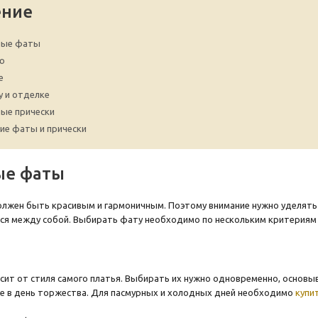
ение
ные фаты
ю
е
у и отделке
ые прически
ие фаты и прически
ые фаты
лжен быть красивым и гармоничным. Поэтому внимание нужно уделять н
я между собой. Выбирать фату необходимо по нескольким критериям —
ит от стиля самого платья. Выбирать их нужно одновременно, основыв
е в день торжества. Для пасмурных и холодных дней необходимо
купи