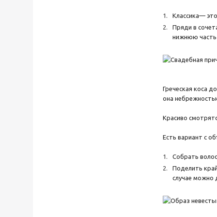
Классика— это
Пряди в сочет
нижнюю часть 
Греческая коса д
она небрежностью
Красиво смотрятс
Есть вариант с о
Собрать волос
Поделить край
случае можно 