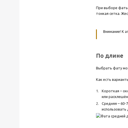
При выборе фаты 
тонкая сетка. Жес
Внимание! К 
По длине
Выбрать фату мож
Как есть вариант
Короткая – ок
или расклешён
Средняя – 60-7
использовать 