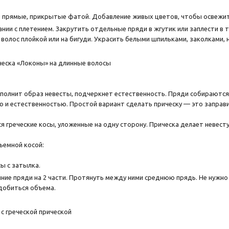
 прямые, прикрытые фатой. Добавление живых цветов, чтобы освежить
ании с плетением. Закрутить отдельные пряди в жгутик или заплести в 
волос плойкой или на бигуди. Украсить белыми шпильками, заколками, 
ополнит образ невесты, подчеркнет естественность. Пряди собираются 
 и естественностью. Простой вариант сделать прическу — это заправи
я греческие косы, уложенные на одну сторону. Прическа делает невест
бъемной косой:
ы с затылка.
ние пряди на 2 части. Протянуть между ними среднюю прядь. Не нужно 
добиться объема.