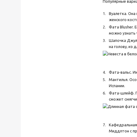
Популярные вариа
Вуалетка. Она
женского кост
Фата Blusher. 
можно узнать 
Шапочка Джуль
на голову, из 
Фата-вальс. И
Мантилья. Осо
Испании.
Фата-шлейф. П
сможет смягчи
Кафедральная 
Миддлтон с п