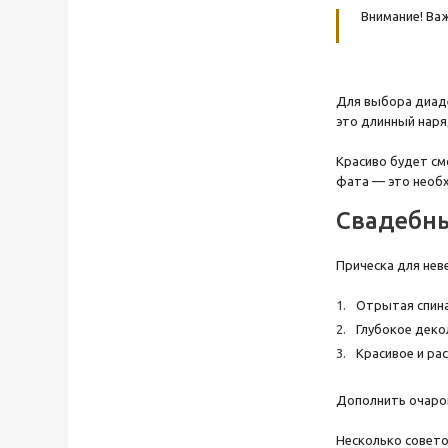
Внимание! Ва
Для выбора диаде
это длинный наря
Красиво будет см
фата — это необх
Свадебны
Прическа для нев
Отрытая спина
Глубокое деко
Красивое и ра
Дополнить очаров
Несколько совето