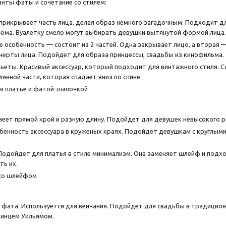
нты фаты и сочетание со стилем:
 прикрывает часть лица, делая образ немного загадочным. Подходит дл
юма. Вуалетку смело могут выбирать девушки вытянутой формой лица.
Ее особенность — состоит из 2 частей. Одна закрывает лицо, а вторая 
черты лица. Подойдет для образа принцессы, свадьбы из кинофильма.
еты. Красивый аксессуар, который подходит для винтажного стиля. С
длинной части, которая спадает вниз по спине.
меет прямой крой и разную длину. Подойдет для девушек невысокого 
бенность аксессуара в круженых краях. Подойдет девушкам с круглыми
одойдет для платья в стиле минимализм. Она заменяет шлейф и подхо
ть их.
фата. Используется для венчания. Подойдет для свадьбы в традицио
ринцем Уильямом.