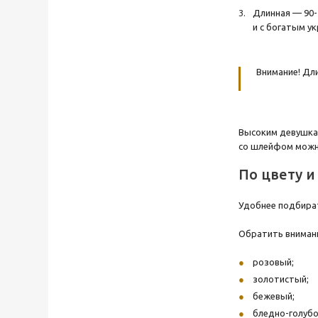
Длинная — 90-
и с богатым у
Внимание! Дл
Высоким девушкам
со шлейфом можно
По цвету и
Удобнее подбират
Обратить внимани
розовый;
золотистый;
бежевый;
бледно-голубо