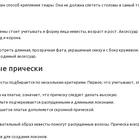
жен способ крепления тиары. Она не должна слететь с головы в самый 
мы стоит учитывать и форму лица невесты, возраст и рост. Аксессуар
д и корона.
отреть длинная, прозрачная фата, украшенная снизу и с боку кружевом.
одимый аксессуар.
е прически
есты подбирается по нескольким критериям. Первое, что учитывают, э
 на платье, означает, что прическу следует делать высокую.
льте подчеркивается распущенными и длинными локонами.
сшитое платье дополняется скромной прической.
ательный образ невесты помогут распущенные волосы. Прическа всегд
в для создания локонов: