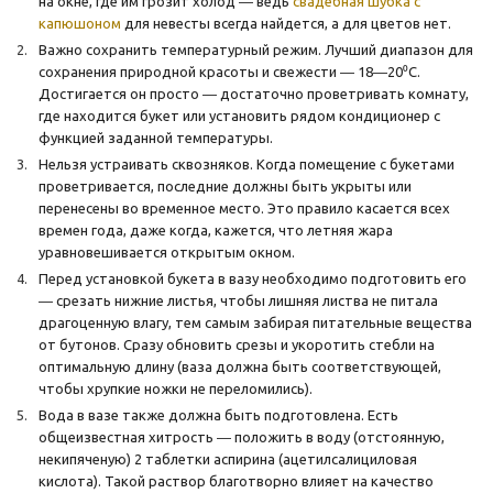
на окне, где им грозит холод ― ведь
свадебная шубка с
капюшоном
для невесты всегда найдется, а для цветов нет.
Важно сохранить температурный режим. Лучший диапазон для
сохранения природной красоты и свежести ― 18―20⁰С.
Достигается он просто ― достаточно проветривать комнату,
где находится букет или установить рядом кондиционер с
функцией заданной температуры.
Нельзя устраивать сквозняков. Когда помещение с букетами
проветривается, последние должны быть укрыты или
перенесены во временное место. Это правило касается всех
времен года, даже когда, кажется, что летняя жара
уравновешивается открытым окном.
Перед установкой букета в вазу необходимо подготовить его
― срезать нижние листья, чтобы лишняя листва не питала
драгоценную влагу, тем самым забирая питательные вещества
от бутонов. Сразу обновить срезы и укоротить стебли на
оптимальную длину (ваза должна быть соответствующей,
чтобы хрупкие ножки не переломились).
Вода в вазе также должна быть подготовлена. Есть
общеизвестная хитрость ― положить в воду (отстоянную,
некипяченую) 2 таблетки аспирина (ацетилсалициловая
кислота). Такой раствор благотворно влияет на качество