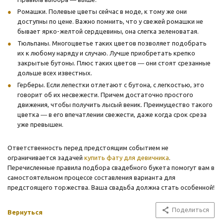
Ромашки. Полевые цветы сейчас в моде, к тому же они
доступны по цене. Важно помнить, что у свежей ромашки не
бывает ярко-желтой сердцевины, она слегка зеленоватая.
Тюльпаны. Многоцветье таких цветов позволяет подобрать
их к любому наряду и случаю. Лучше приобретать крепко
закрытые бутоны. Плюс таких цветов ― они стоят срезанные
дольше всех известных.
Герберы. Если лепестки отлетают с бутона, с легкостью, это
говорит об их несвежести. Причем достаточно простого
движения, чтобы получить лысый веник. Преимущество такого
цветка ― в его впечатлении свежести, даже когда срок среза
уже превышен.
Ответственность перед предстоящим событием не
ограничивается задачей
купить фату для девичника
.
Перечисленные правила подбора свадебного букета помогут вам в
самостоятельном процессе составления варианта для
предстоящего торжества. Ваша свадьба должна стать особенной!
Поделиться
Вернуться