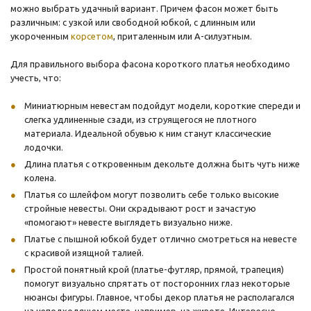
можно выбрать удачный вариант. Причем фасон может быть
различным: с узкой или свободной юбкой, с длинным или
укороченным
корсетом
, приталенным или А-силуэтным.
Для правильного выбора фасона короткого платья необходимо
учесть, что:
Миниатюрным невестам подойдут модели, короткие спереди и
слегка удлиненные сзади, из струящегося не плотного
материала. Идеальной обувью к ним станут классические
лодочки.
Длина платья с откровенным декольте должна быть чуть ниже
колена.
Платья со шлейфом могут позволить себе только высокие
стройные невесты. Они скрадывают рост и зачастую
«помогают» невесте выглядеть визуально ниже.
Платье с пышной юбкой будет отлично смотреться на невесте
с красивой изящной талией.
Простой понятный крой (платье-футляр, прямой, трапеция)
помогут визуально спрятать от посторонних глаз некоторые
нюансы фигуры. Главное, чтобы декор платья не располагался