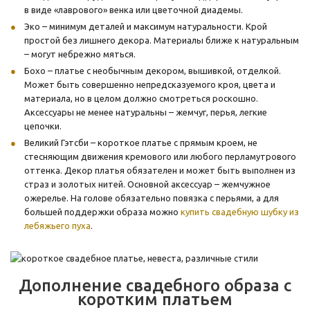
в виде «лаврового» венка или цветочной диадемы.
Эко – минимум деталей и максимум натуральности. Крой
простой без лишнего декора. Материалы ближе к натуральным
– могут небрежно мяться.
Бохо – платье с необычным декором, вышивкой, отделкой.
Может быть совершенно непредсказуемого кроя, цвета и
материала, но в целом должно смотреться роскошно.
Аксессуары не менее натуральны – жемчуг, перья, легкие
цепочки.
Великий Гэтсби – короткое платье с прямым кроем, не
стесняющим движения кремового или любого перламутрового
оттенка. Декор платья обязателен и может быть выполнен из
страз и золотых нитей. Основной аксессуар – жемчужное
ожерелье. На голове обязательно повязка с перьями, а для
большей поддержки образа можно
купить свадебную шубку из
лебяжьего пуха
.
Дополнение свадебного образа с
коротким платьем