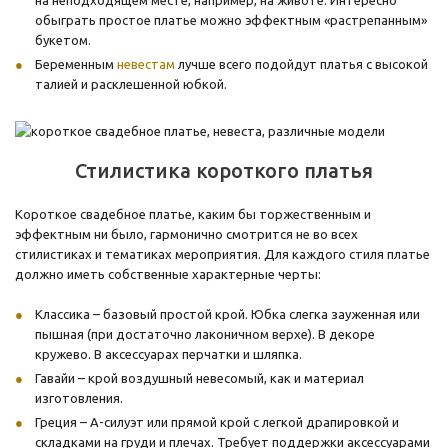
на неподходящем месте, например, на животе. Интересно
обыграть простое платье можно эффектным «растрепанным»
букетом.
Беременным
невестам
лучше всего подойдут платья с высокой
талией и расклешенной юбкой.
Стилистика короткого платья
Короткое свадебное платье, каким бы торжественным и
эффектным ни было, гармонично смотрится не во всех
стилистиках и тематиках мероприятия. Для каждого стиля платье
должно иметь собственные характерные черты:
Классика – базовый простой крой. Юбка слегка зауженная или
пышная (при достаточно лаконичном верхе). В декоре
кружево. В аксессуарах перчатки и шляпка.
Гавайи – крой воздушный невесомый, как и материал
изготовления.
Греция – А-силуэт или прямой крой с легкой драпировкой и
складками на груди и плечах. Требует поддержки аксессуарами