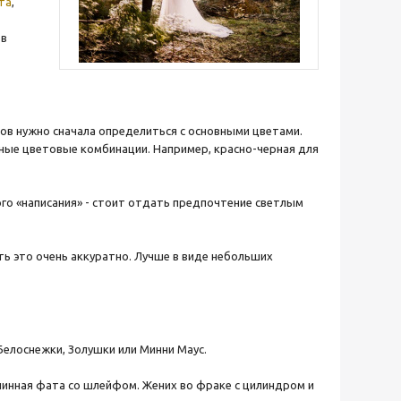
та
,
 в
ов нужно сначала определиться с основными цветами.
нные цветовые комбинации. Например, красно-черная для
ого «написания» - стоит отдать предпочтение светлым
ь это очень аккуратно. Лучше в виде небольших
Белоснежки, Золушки или Минни Маус.
линная фата со шлейфом. Жених во фраке с цилиндром и