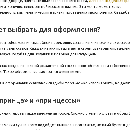
ном дворце, приглашенные гости со всего света,
длинная свадебная фа
лу и, конечно, невероятной красоты платье. Эта мечта может легко
альность, как тематический вариант проведения мероприятия. Свадьба
ет выбрать для оформления?
ов, оформления свадебной церемонии, создания или покупки аксессуар
гут сами сказки. Каждая из них предлагает в своем сценарии определе
Мауса, голубая для Золушки и Розовая для Рапунцель.
ланах создание нежной романтичной «сказочной» обстановки собственн
. Такое оформление смотрится очень нежно.
 в оформлении сказочной свадьбы тоже можно использовать, но делат
принца» и «принцессы»
очных героев также заложен автором. Сложно с чем-то спутать образ 
ремонии лучше всего подойдет пышное в пол платье, нежный букет и д