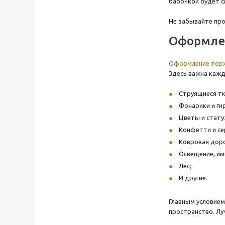
бабочкой будет 
Не забывайте про
Оформле
Оформление торж
Здесь важна кажд
Струящиеся тк
Фонарики и ги
Цветы и стату
Конфетти и се
Ковровая дор
Освещение, им
Лес;
И другие.
Главным условием
пространство. Лу