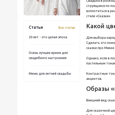
Свадьба в роскош
струящаяся по по
воплотиться в ре
стиле «Сказки».
Какой цв
Статьи
Все статьи
20 лет - это целая эпоха.
Для выбора наряд
Сделать это помо
сказки про Микки 
Осень лучшее время для
свадебного настроения
Однако, если в п
пастельным тонам
Меню для летней свадьбы
Контрастные тона
акцентов.
Образы «
Внешний вид сказ
Для сказочной це