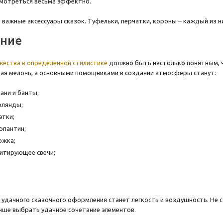
смотреться весьма эффектно.
 важные аксессуары сказок. Туфельки, перчатки, короны – каждый из 
ние
ества в определенной стилистике
должно быть настолько понятным, чт
ая мелочь, а основными помощниками в создании атмосферы станут:
ани и банты;
рлянды;
этки;
рпантин;
ожка;
итирующее свечи;
 удачного сказочного оформления станет легкость и воздушность. Не 
чше выбрать удачное сочетание элементов.