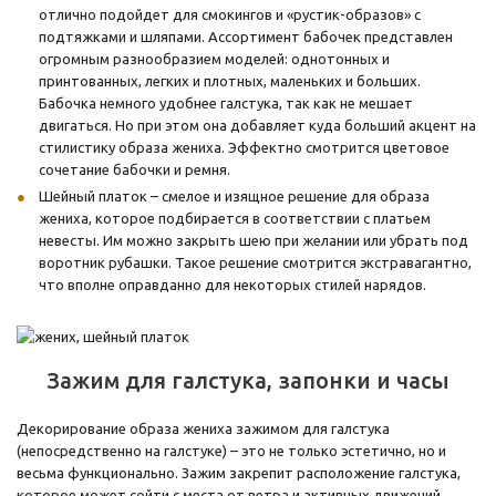
отлично подойдет для смокингов и «рустик-образов» с
подтяжками и шляпами. Ассортимент бабочек представлен
огромным разнообразием моделей: однотонных и
принтованных, легких и плотных, маленьких и больших.
Бабочка немного удобнее галстука, так как не мешает
двигаться. Но при этом она добавляет куда больший акцент на
стилистику образа жениха. Эффектно смотрится цветовое
сочетание бабочки и ремня.
Шейный платок – смелое и изящное решение для образа
жениха, которое подбирается в соответствии с платьем
невесты. Им можно закрыть шею при желании или убрать под
воротник рубашки. Такое решение смотрится экстравагантно,
что вполне оправданно для некоторых стилей нарядов.
Зажим для галстука, запонки и часы
Декорирование образа жениха зажимом для галстука
(непосредственно на галстуке) – это не только эстетично, но и
весьма функционально. Зажим закрепит расположение галстука,
которое может сойти с места от ветра и активных движений.