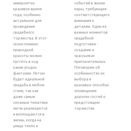
невероятно
событий в жизни
красивое время
пары, требующее
года, особенно
соответствующего
актуальное для
внимания к
проведения
деталям. Один из
свадебного
важных моментов
торжества. В этот
свадебной
сезон помимо
подготовки -
природной
создание и
красоты можно
«рассылка»
пустить в ход
пригласительных.
какие угодно
Поговорим об
фантазии. Летом
особенностях их
будет идеальной
выбора и
свадьба в любом
красивых способах
стиле, так как
оповещения
даже самые
дорогих гостей о
сложные тематики
предстоящем
легче реализуются
торжестве.
и воплощаются в
жизнь, когда на
улице тепло и