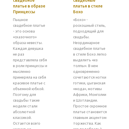
свадебное
свадебные
платье в образе
платья в стиле
Принцессы
Бохо
Пышное
«Бохо» -
свадебное платье
роскошный стиль,
- это основа
подходящий для
«сказочного»
свадьбы.
образа невесты.
Неординарное
Каждая девушка
свадебное платье
не раз
в стиле Бохо легко
представляла себя
выделить «из
в роли принцессы и
толпы». В нем
мысленно
одновременно
примеряла на себя
сочетаются нотки
красивое платье с
готики, цыганская
объемной юбкой.
«мода», мотивы
Поэтому для
Африки, Монголии
свадьбы такие
и Шотландии.
модели стали
Простое скромное
абсолютной
платье становится
классикой.
главным акцентом
Остается всего
торжества. Как