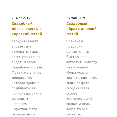
20 мая 2019
15 мая 2019
Свадебный
Свадебный
образ невесты с
образ с длинной
короткой фатой
фатой
Сегодня невеста
Времена и
вправе сама
традиции
выбирать, какие
меняются так
аксессуары хочет
быстро, что
видеть в своем
встретить невесту
свадебном образе.
без головного
Фата - элегантное
убора можно
дополнение,
значительно чаще.
которое должно
Длинная фата
подбираться в
сегодня стала
полной гармонии с
скорее
основным
исключением их
нарядом.
правил. А ведь
Короткая фата
когда-то она
располагается
считалась