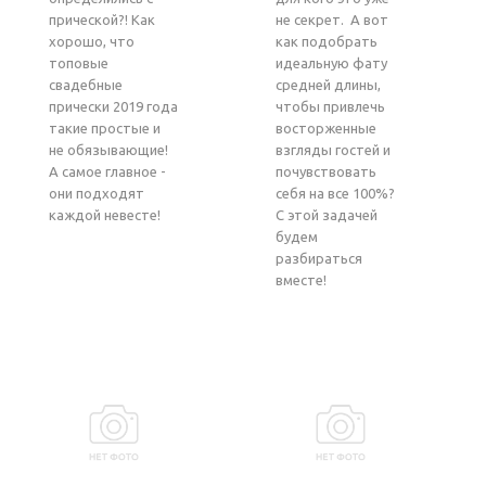
прической?! Как
не секрет. А вот
хорошо, что
как подобрать
топовые
идеальную фату
свадебные
средней длины,
прически 2019 года
чтобы привлечь
такие простые и
восторженные
не обязывающие!
взгляды гостей и
А самое главное -
почувствовать
они подходят
себя на все 100%?
каждой невесте!
С этой задачей
будем
разбираться
вместе!