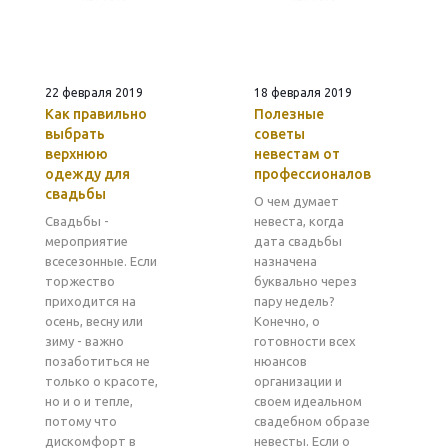
22 февраля 2019
18 февраля 2019
Как правильно
Полезные
выбрать
советы
верхнюю
невестам от
одежду для
профессионалов
свадьбы
О чем думает
Свадьбы -
невеста, когда
мероприятие
дата свадьбы
всесезонные. Если
назначена
торжество
буквально через
приходится на
пару недель?
осень, весну или
Конечно, о
зиму - важно
готовности всех
позаботиться не
нюансов
только о красоте,
организации и
но и о и тепле,
своем идеальном
потому что
свадебном образе
дискомфорт в
невесты. Если о