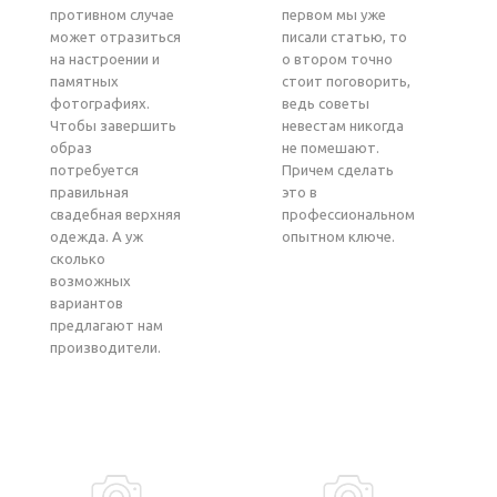
противном случае
первом мы уже
может отразиться
писали статью, то
на настроении и
о втором точно
памятных
стоит поговорить,
фотографиях.
ведь советы
Чтобы завершить
невестам никогда
образ
не помешают.
потребуется
Причем сделать
правильная
это в
свадебная верхняя
профессиональном
одежда. А уж
опытном ключе.
сколько
возможных
вариантов
предлагают нам
производители.