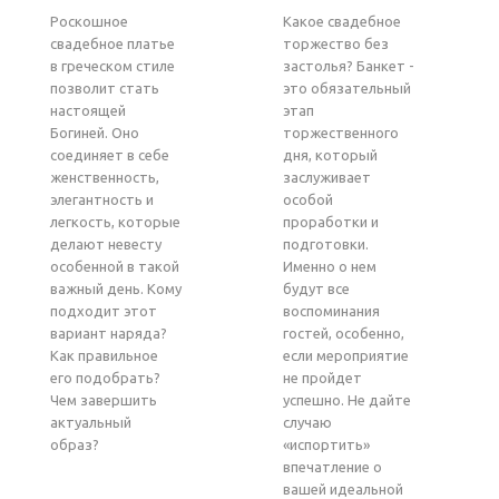
Роскошное
Какое свадебное
свадебное платье
торжество без
в греческом стиле
застолья? Банкет -
позволит стать
это обязательный
настоящей
этап
Богиней. Оно
торжественного
соединяет в себе
дня, который
женственность,
заслуживает
элегантность и
особой
легкость, которые
проработки и
делают невесту
подготовки.
особенной в такой
Именно о нем
важный день. Кому
будут все
подходит этот
воспоминания
вариант наряда?
гостей, особенно,
Как правильное
если мероприятие
его подобрать?
не пройдет
Чем завершить
успешно. Не дайте
актуальный
случаю
образ?
«испортить»
впечатление о
вашей идеальной