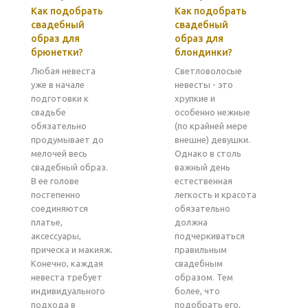
Как подобрать
Как подобрать
свадебный
свадебный
образ для
образ для
брюнетки?
блондинки?
Любая невеста
Светловолосые
уже в начале
невесты - это
подготовки к
хрупкие и
свадьбе
особенно нежные
обязательно
(по крайней мере
продумывает до
внешне) девушки.
мелочей весь
Однако в столь
свадебный образ.
важный день
В ее голове
естественная
постепенно
легкость и красота
соединяются
обязательно
платье,
должна
аксессуары,
подчеркиваться
прическа и макияж.
правильным
Конечно, каждая
свадебным
невеста требует
образом. Тем
индивидуального
более, что
подхода в
подобрать его,