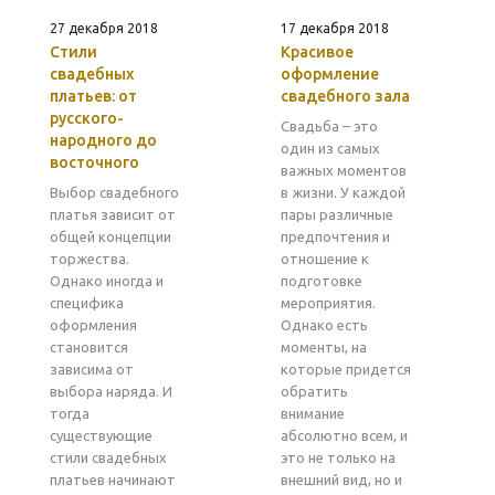
27 декабря 2018
17 декабря 2018
Стили
Красивое
свадебных
оформление
платьев: от
свадебного зала
русского-
Свадьба – это
народного до
один из самых
восточного
важных моментов
Выбор свадебного
в жизни. У каждой
платья зависит от
пары различные
общей концепции
предпочтения и
торжества.
отношение к
Однако иногда и
подготовке
специфика
мероприятия.
оформления
Однако есть
становится
моменты, на
зависима от
которые придется
выбора наряда. И
обратить
тогда
внимание
существующие
абсолютно всем, и
стили свадебных
это не только на
платьев начинают
внешний вид, но и