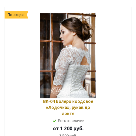
По акции
BK-04 Болеро кордовое
«Лодочка», рукав до
локтя
Есть в наличии
от
1 200
руб.
3 500
руб.