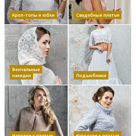
Кроп-топы и юбки
Свадебные платья
Венчальные
накидки
Подъюбники
Накидки к платью
Курточки к платью