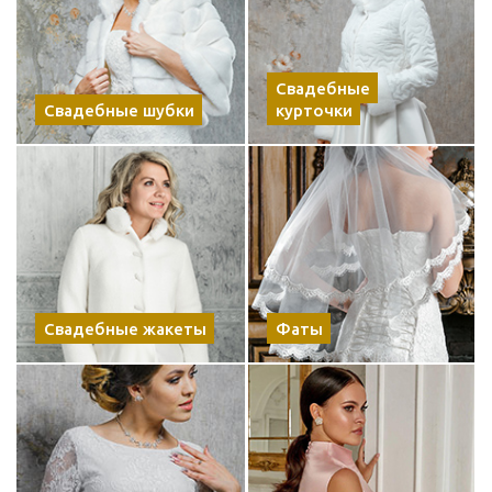
Свадебные
Свадебные шубки
курточки
Свадебные жакеты
Фаты