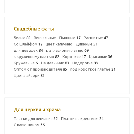
Свадебные фаты
Белые
82
Венчальные
Пышные
17
Расшитые
47
Со шлейфом
12
цвет капучино
Длинные
51
для девушек
84
к атласному платью
69
к кружевному платью
82
Короткие
17
Красивые
36
Кружевные
6
На девичник
83
Недорогие
83
Оптом от производителя
85
под короткое платье
21
Цвета айвори
83
Для церкви и храма
Платки для венчания
32
Платки на крестины
24
С капюшоном
36