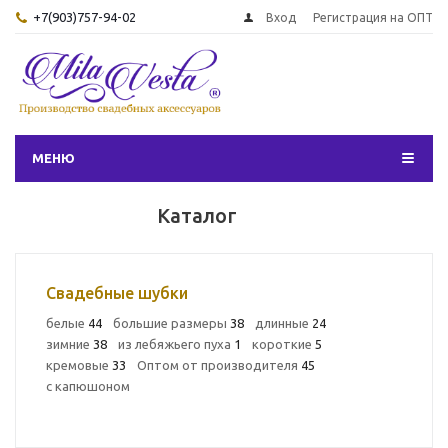
+7(903)757-94-02
Вход
Регистрация на ОПТ
МЕНЮ
Каталог
Свадебные шубки
белые
44
большие размеры
38
длинные
24
зимние
38
из лебяжьего пуха
1
короткие
5
кремовые
33
Оптом от производителя
45
с капюшоном