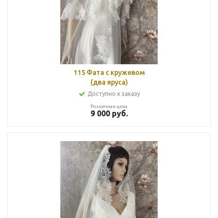
115 Фата с кружевом
(два яруса)
Доступно к заказу
Розничная цена
9 000
руб.