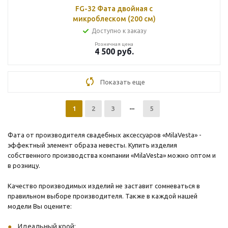
FG-32 Фата двойная с
микроблеском (200 см)
Доступно к заказу
Розничная цена
4 500
руб.
Показать еще
1
2
3
5
Фата от производителя свадебных аксессуаров «MilaVesta» -
эффектный элемент образа невесты. Купить изделия
собственного производства компании «MilaVesta» можно оптом и
в розницу.
Качество производимых изделий не заставит сомневаться в
правильном выборе производителя. Также в каждой нашей
модели Вы оцените:
Идеальный крой;