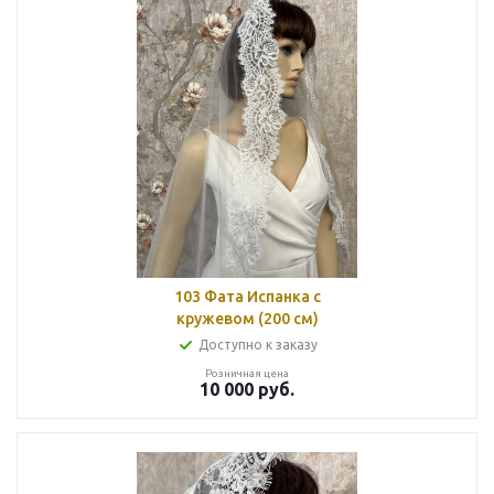
103 Фата Испанка с
кружевом (200 см)
Доступно к заказу
Розничная цена
10 000
руб.