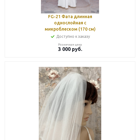
FG-21 Фата длинная
однослойная с
микроблеском (170 см)
Доступно к заказу
Розничная цена
3 000
руб.