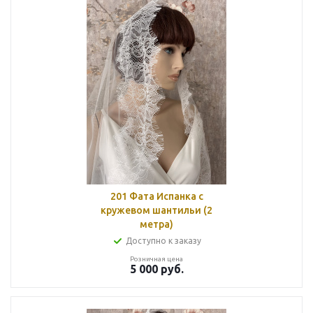
201 Фата Испанка с
кружевом шантильи (2
метра)
Доступно к заказу
Розничная цена
5 000
руб.