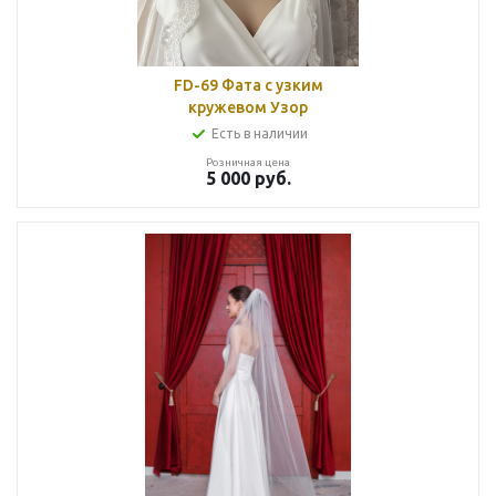
FD-69 Фата с узким
кружевом Узор
Есть в наличии
Розничная цена
5 000
руб.