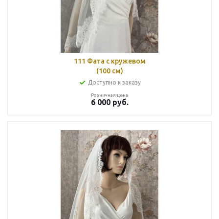
111 Фата с кружевом
(100 см)
Доступно к заказу
Розничная цена
6 000
руб.