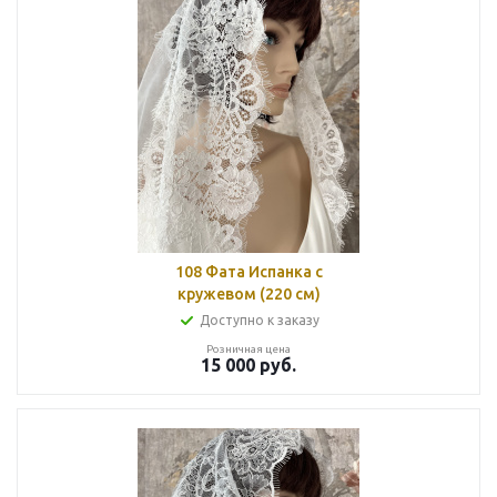
108 Фата Испанка с
кружевом (220 см)
Доступно к заказу
Розничная цена
15 000
руб.