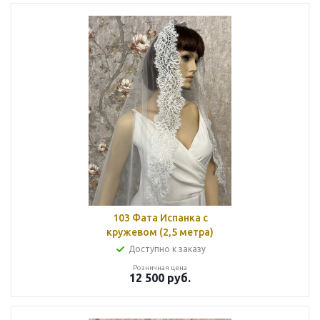
103 Фата Испанка с
кружевом (2,5 метра)
Доступно к заказу
Розничная цена
12 500
руб.