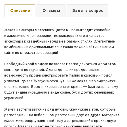
Описание
Отзывы
Задать вопрос
Жакет из ангоры молочного цвета K-066 выглядит спокойно
и лаконично, что позволяет использовать его в качестве
аксессуара к свадебным нарядам в разных стилях. Элегантные
комбинации и оригинальные сочетания можно найти на нашем
сайте во множестве вариаций!
Свободный крой модели позволяет легко двигаться и при этом
выглядеть воздушной. Длина до талии предоставляет
возможность продемонстрировать талию и красивый подол
у платья. Рукава ¾ спускаются чуть ниже локтя, что смотрится
очень стильно. Воротниковая зона открыта — благодаря этому
будут видны украшения в виде колье, бус и других ювелирных
украшений.
Жакет застегивается на ряд пуговиц-жемчужин в тон, которые
расположены на небольшом расстоянии друг от друга. Материал
имеет микроворс, приятный телу и согревающий в прохладную
погоду. Невеста будет не только изысканно выглядеть,