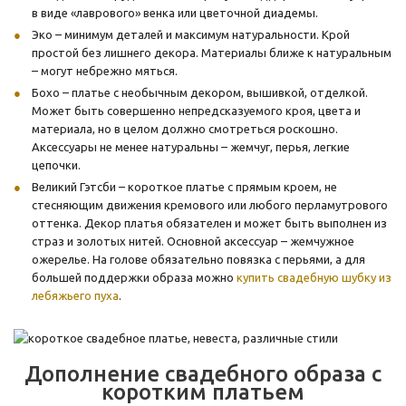
в виде «лаврового» венка или цветочной диадемы.
Эко – минимум деталей и максимум натуральности. Крой
простой без лишнего декора. Материалы ближе к натуральным
– могут небрежно мяться.
Бохо – платье с необычным декором, вышивкой, отделкой.
Может быть совершенно непредсказуемого кроя, цвета и
материала, но в целом должно смотреться роскошно.
Аксессуары не менее натуральны – жемчуг, перья, легкие
цепочки.
Великий Гэтсби – короткое платье с прямым кроем, не
стесняющим движения кремового или любого перламутрового
оттенка. Декор платья обязателен и может быть выполнен из
страз и золотых нитей. Основной аксессуар – жемчужное
ожерелье. На голове обязательно повязка с перьями, а для
большей поддержки образа можно
купить свадебную шубку из
лебяжьего пуха
.
Дополнение свадебного образа с
коротким платьем