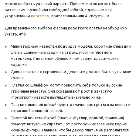
можно выбрать удачный вариант. Причем фасон может быть
различным: с узкой или свободной юбкой, с длинным или
укороченным
корсетом
, приталенным или А-силуэтным.
Для правильного выбора фасона короткого платья необходимо
учесть, что:
Миниатюрным невестам подойдут модели, короткие спереди и
слегка удлиненные сзади, из струящегося не плотного
материала. Идеальной обувью к ним станут классические
лодочки.
Длина платья с откровенным декольте должна быть чуть ниже
колена.
Платья со шлейфом могут позволить себе только высокие
стройные невесты. Они скрадывают рост и зачастую
«помогают» невесте выглядеть визуально ниже.
Платье с пышной юбкой будет отлично смотреться на невесте
с красивой изящной талией.
Простой понятный крой (платье-футляр, прямой, трапеция)
помогут визуально спрятать от посторонних глаз некоторые
нюансы фигуры. Главное, чтобы декор платья не располагался