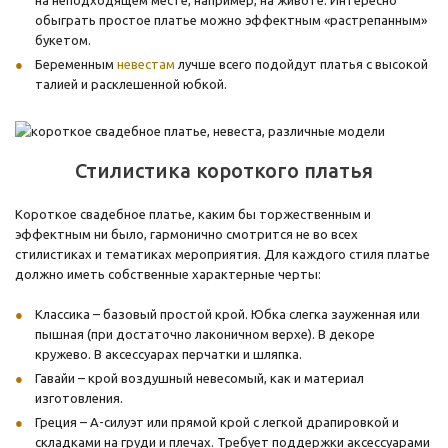
на неподходящем месте, например, на животе. Интересно
обыграть простое платье можно эффектным «растрепанным»
букетом.
Беременным
невестам
лучше всего подойдут платья с высокой
талией и расклешенной юбкой.
Стилистика короткого платья
Короткое свадебное платье, каким бы торжественным и
эффектным ни было, гармонично смотрится не во всех
стилистиках и тематиках мероприятия. Для каждого стиля платье
должно иметь собственные характерные черты:
Классика – базовый простой крой. Юбка слегка зауженная или
пышная (при достаточно лаконичном верхе). В декоре
кружево. В аксессуарах перчатки и шляпка.
Гавайи – крой воздушный невесомый, как и материал
изготовления.
Греция – А-силуэт или прямой крой с легкой драпировкой и
складками на груди и плечах. Требует поддержки аксессуарами