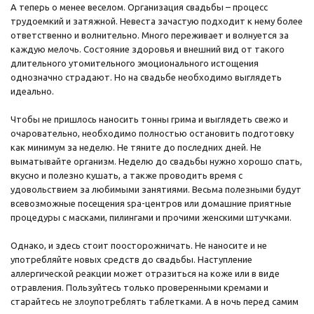
А теперь о менее веселом. Организация свадьбы – процесс
трудоемкий и затяжной. Невеста зачастую подходит к нему более
ответственно и волнительно. Много переживает и волнуется за
каждую мелочь. Состояние здоровья и внешний вид от такого
длительного утомительного эмоционального истощения
однозначно страдают. Но на свадьбе необходимо выглядеть
идеально.
Чтобы не пришлось наносить тонны грима и выглядеть свежо и
очаровательно, необходимо полностью остановить подготовку
как минимум за неделю. Не тяните до последних дней. Не
выматывайте организм. Неделю до свадьбы нужно хорошо спать,
вкусно и полезно кушать, а также проводить время с
удовольствием за любимыми занятиями. Весьма полезными будут
всевозможные посещения spa-центров или домашние приятные
процедуры с масками, пилингами и прочими женскими штучками.
Однако, и здесь стоит поосторожничать. Не наносите и не
употребляйте новых средств до свадьбы. Наступление
аллергической реакции может отразиться на коже или в виде
отравления. Пользуйтесь только проверенными кремами и
старайтесь не злоупотреблять таблетками. А в ночь перед самим