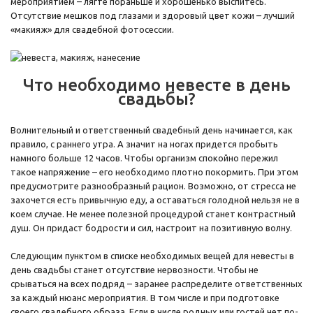
мероприятием – лягте пораньше и хорошенько выспитесь.
Отсутствие мешков под глазами и здоровый цвет кожи – лучший
«макияж» для свадебной фотосессии.
Что необходимо невесте в день
свадьбы?
Волнительный и ответственный свадебный день начинается, как
правило, с раннего утра. А значит на ногах придется пробыть
намного больше 12 часов. Чтобы организм спокойно пережил
такое напряжение – его необходимо плотно покормить. При этом
предусмотрите разнообразный рацион. Возможно, от стресса не
захочется есть привычную еду, а оставаться голодной нельзя не в
коем случае. Не менее полезной процедурой станет контрастный
душ. Он придаст бодрости и сил, настроит на позитивную волну.
Следующим пунктом в списке необходимых вещей для невесты в
день свадьбы станет отсутствие нервозности. Чтобы не
срываться на всех подряд – заранее распределите ответственных
за каждый нюанс мероприятия. В том числе и при подготовке
своего свадебного образа. Если в числе родных или гостей нет по-