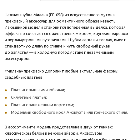
Нежная шубка Милана (FF-058) из искусственного мутона —
прекрасный аксессуар для романтичного образа невесты.
Изюминкой модели становится поперечная выделка, которая
эффектно сочетается с женственным кроем, круглым вырезом
и перламутровыми пуговичками. Шубка легкая и теплая, имеет
стандартную длину по спинке и чуть свободный рукав
до запястья — в холодную погоду станет незаменимым
аксессуаром.
«Милана» прекрасно дополнит любые актуальные фасоны
свадебных платьев:
Платья с пышными юбками;
Силуэтные платья;
Платья с заниженным корсетом;
Моделями свободного кроя А-силуэта или греческого стиля.
В ассортименте модель представлена в двух оттенках:
классическом белом и нежном айвори. Аксессуары
из искусственного меха от производителя «Мила-Веста» — это