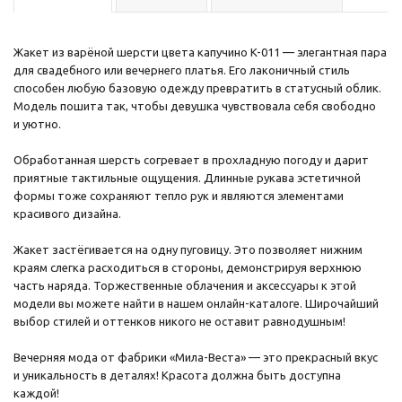
Жакет из варёной шерсти цвета капучино K-011 — элегантная пара
для свадебного или вечернего платья. Его лаконичный стиль
способен любую базовую одежду превратить в статусный облик.
Модель пошита так, чтобы девушка чувствовала себя свободно
и уютно.
Обработанная шерсть согревает в прохладную погоду и дарит
приятные тактильные ощущения. Длинные рукава эстетичной
формы тоже сохраняют тепло рук и являются элементами
красивого дизайна.
Жакет застёгивается на одну пуговицу. Это позволяет нижним
краям слегка расходиться в стороны, демонстрируя верхнюю
часть наряда. Торжественные облачения и аксессуары к этой
модели вы можете найти в нашем онлайн-каталоге. Широчайший
выбор стилей и оттенков никого не оставит равнодушным!
Вечерняя мода от фабрики «Мила-Веста» — это прекрасный вкус
и уникальность в деталях! Красота должна быть доступна
каждой!