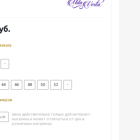
уб.
заказу
-
44
46
48
50
52
-
змеров
Цена действительна только для интернет-
ься
магазина и может отличаться от цен в
розничных магазинах