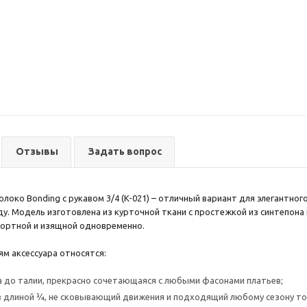
Отзывы
Задать вопрос
олоко Bonding с рукавом 3/4 (K-021) – отличный вариант для элегантно
у. Модель изготовлена из курточной ткани с простежкой из синтепона 
ортной и изящной одновременно.
ям аксессуара относятся:
 до талии, прекрасно сочетающаяся с любыми фасонами платьев;
 длиной ¾, не сковывающий движения и подходящий любому сезону то