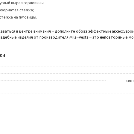
углый вырез горловины;
узорчатая стежка;
стежка на пуговицы.
оказаться в центре внимания – дополните образ эффектным аксессуа
вадебные изделия от производителя Mila–Vesta – это неповторимые м
ки
син