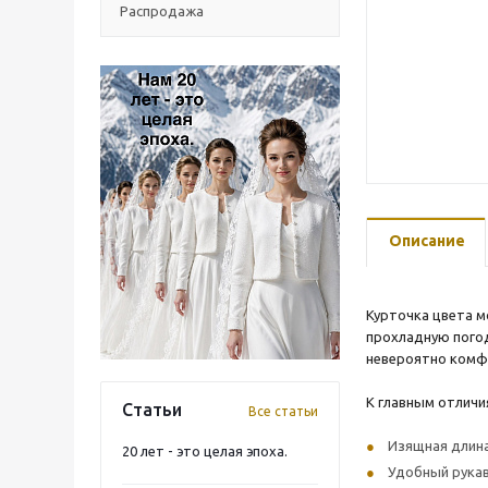
Распродажа
Описание
Курточка цвета м
прохладную погод
невероятно комф
К главным отличи
Статьи
Все статьи
Изящная длина
20 лет - это целая эпоха.
Удобный рукав