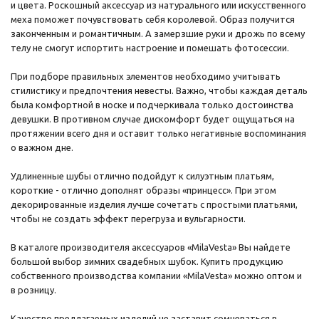
и цвета. Роскошный аксессуар из натурального или искусственного
меха поможет почувствовать себя королевой. Образ получится
законченным и романтичным. А замерзшие руки и дрожь по всему
телу не смогут испортить настроение и помешать фотосессии.
При подборе правильных элементов необходимо учитывать
стилистику и предпочтения невесты. Важно, чтобы каждая деталь
была комфортной в носке и подчеркивала только достоинства
девушки. В противном случае дискомфорт будет ощущаться на
протяжении всего дня и оставит только негативные воспоминания
о важном дне.
Удлиненные шубы отлично подойдут к силуэтным платьям,
короткие - отлично дополнят образы «принцесс». При этом
декорированные изделия лучше сочетать с простыми платьями,
чтобы не создать эффект перегруза и вульгарности.
В каталоге производителя аксессуаров «MilaVesta» Вы найдете
большой выбор зимних свадебных шубок. Купить продукцию
собственного производства компании «MilaVesta» можно оптом и
в розницу.
Качество предлагаемых изделий не заставит сомневаться в